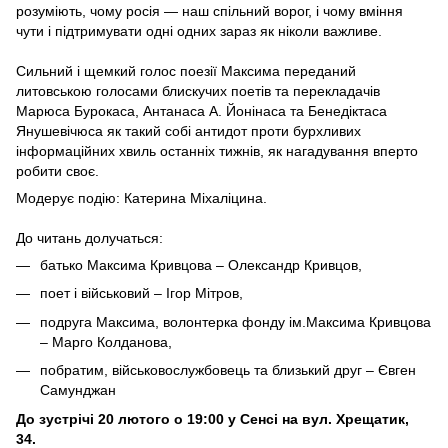
розуміють, чому росія — наш спільний ворог, і чому вміння
чути і підтримувати одні одних зараз як ніколи важливе.
Сильний і щемкий голос поезії Максима переданий
литовською голосами блискучих поетів та перекладачів
Марюса Бурокаса, Антанаса А. Йонінаса та Бенедіктаса
Янушевічюса як такий собі антидот проти бурхливих
інформаційних хвиль останніх тижнів, як нагадування вперто
робити своє.
Модерує подію: Катерина Міхаліцина.
До читань долучаться:
батько Максима Кривцова – Олександр Кривцов
,
поет і військовий – Ігор Мітров,
подруга Максима, волонтерка фонду ім.Максима Кривцова
– Марго Колданова,
побратим, військовослужбовець та близький друг – Євген
Самунджан
До зустрічі 20 лютого о 19:00 у Сенсі на вул. Хрещатик,
34.