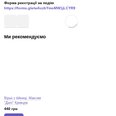
Форма реєстрації на подію
https://forms.gle/wAxzbYmoMW1jLCYR9
Ми рекомендуємо
Вірші з бійниці. Максим
"Далі" Кривцов
440 грн