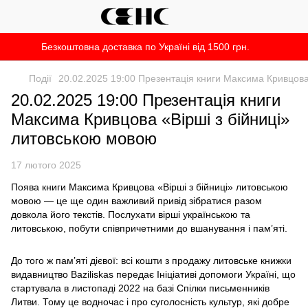
Безкоштовна доставка по Україні від 1500 грн.
Події
20.02.2025 19:00 Презентація книги Максима Кривцова
20.02.2025 19:00 Презентація книги
Максима Кривцова «Вірші з бійниці»
литовською мовою
17 лютого 2025
Поява книги Максима Кривцова «Вірші з бійниці» литовською
мовою — це ще один важливий привід зібратися разом
довкола його текстів. Послухати вірші українською та
литовською, побути співпричетними до вшанування і пам’яті.
До того ж пам’яті дієвої: всі кошти з продажу литовське книжки
видавництво Baziliskas передає Ініціативі допомоги Україні, що
стартувала в листопаді 2022 на базі Спілки письменників
Литви. Тому це водночас і про суголосність культур, які добре