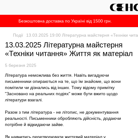
Безкоштовна доставка по Україні від 1500 грн.
Події
13.03.2025 19:00 Літературна майстерня «Техніки чит
13.03.2025 Літературна майстерня
«Техніки читання» Життя як матеріал
5 березня 2025
Література неможлива без життя. Навіть вигадуючи
письменники опираються на те, що їм знайоме, що вони
помітили чи дізнались від інших. Тому відому примітку
"Засновано на реальних подіях" може бути вжито щодо
літератури взагалі.
Разом з тим література - не літопис, не документування
реальності. Письменники обробляють дійсність, додаючи
потрібне й відкидаючи зайве.
Як навчитись перетворювати життєвий матеріал у