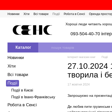
Перейти до основного контенту
Новинки
Хіти
Всі товари
Події
Робота в Сенсі
Оренда просто
Розіграш сертифікатів
Хороші люди читають хорош
093-504-40-70 інте
Каталог
Новинки
Інтернет-магазин книг
Події
27.10.2024 
Хіти
творила і б
Всі товари
Події
17 жовтня 2024
Події в Києві
Запрошуємо на презентацію
Події в Івано-Франківську
Робота в Сенсі
Де любив пити грузинське 