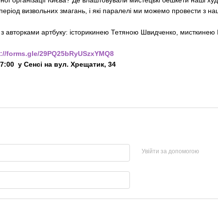
ної організації Києва? Де влаштовували мистецькі бешкети наші худ
 період визвольних змагань, і які паралелі ми можемо провести з 
 з авторками артбуку: історикинею Тетяною Швидченко, мисткинею 
s://forms.gle/29PQ25bRyUSzxYMQ8
17:00 у Сенсі на вул. Хрещатик, 34
Увійти за допомогою