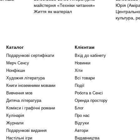
майстерня «Техніки читання»
Юрія (Амір
Життя як матеріал
Центрально
культура, ре
Каталог
Клієнтам
Подарункові сертифікати
Вхід до кабінету
Мерч Сенсу
Новинки
Нонфікшн
Хіти
Художня література
Всі товари
Книги іноземними мовами
Події
Вивчення мов
Робота в Сенсі
Дитяча література
Оренда простору
Комікси і графічні романи
Блог
Кулінарія
Про нас
Журнали
Відгуки
Подарункові видання
Автори
Настільні ігри
Видавництва