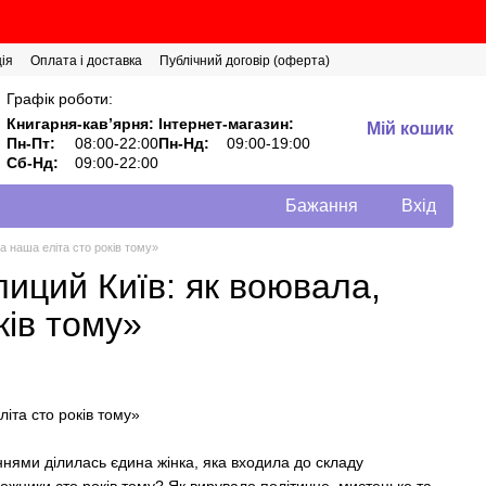
ія
Оплата і доставка
Публічний договір (оферта)
Графік роботи:
Книгарня-кавʼярня:
Інтернет-магазин:
Мій кошик
Пн-Пт:
08:00-22:00
Пн-Нд:
09:00-19:00
Сб-Нд:
09:00-22:00
Бажання
Вхід
а наша еліта сто років тому»
лиций Київ: як воювала,
ків тому»
іта сто років тому»
нями ділилась єдина жінка, яка входила до складу