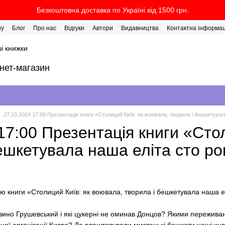
Безкоштовна доставка по Україні від 1500 грн.
ру
Блог
Про нас
Відгуки
Автори
Видавництва
Контактна інформац
і книжки
рнет-магазин
27.10.2024 17:00 Презентація книги «Столиций Київ: як воювала, творила і бешкетувал
17:00 Презентація книги «Сто
ешкетувала наша еліта сто ро
 книги «Столиций Київ: як воювала, творила і бешкетувала наша ел
вино Грушевський і які цукерні не оминав Донцов? Якими переживан