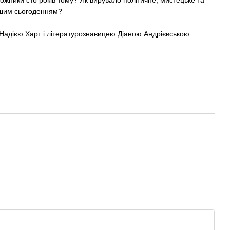
ожники сто років тому? Як вирувало політичне, мистецьке та
нашим сьогоденням?
Надією Харт і літературознавицею Діаною Андрієвською.