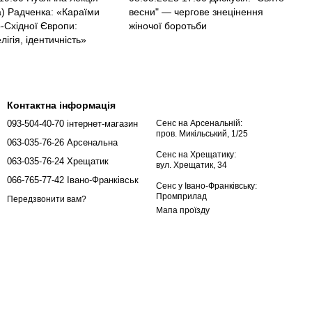
а) Радченка: «Караїми
весни" — чергове знецінення
-Східної Європи:
жіночої боротьби
лігія, ідентичність»
Контактна інформація
093-504-40-70 інтернет-магазин
Сенс на Арсенальній:
пров. Микільський, 1/25
063-035-76-26 Арсенальна
Сенс на Хрещатику:
063-035-76-24 Хрещатик
вул. Хрещатик, 34
066-765-77-42 Івано-Франківськ
Сенс у Івано-Франківську:
Промприлад
Передзвонити вам?
Мапа проїзду