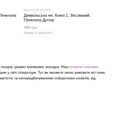
Артикул: IM-0010078
 Пенелопа
Диявольська ніч. Книга 1. Зіпсований.
Пенелопа Дуглас
440 грн
Немає в наявності
 пошуку цікавих книжкових знахідок. Наш
інтернет-магазин
ем у світі літератури. Тут ви зможете легко замовити всі томи,
двертістю та непередбачуваними поворотами сюжетів, від
я чесно писати про
аємин між героями.
тературні критики та читачі одностайні у тому, що Пенелопа