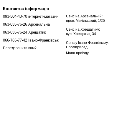
Контактна інформація
им текстом без втрати авторського стилю. Саме у перекладі
093-504-40-70 інтернет-магазин
Сенс на Арсенальній:
ниги про пристрасть і таємниці – стали справжнім маст-рідом
пров. Микільський, 1/25
063-035-76-26 Арсенальна
колекцію без суттєвих фінансових втрат.
Сенс на Хрещатику:
063-035-76-24 Хрещатик
вул. Хрещатик, 34
066-765-77-42 Івано-Франківськ
Сенс у Івано-Франківську:
и шукаєте, де можна недорого купити книгу серії «Диявольська
Промприлад
Передзвонити вам?
ридбати ці визнані бестселери, просто додавши їх у «кошик».
Мапа проїзду
ого читача:
щоб ви могли купувати улюблені видання дійсно дешево та з
. Ми впевнені, що ці книги залишать яскравий слід у ваших
ідірватися. Вони піднімають складні теми довіри та зради, які