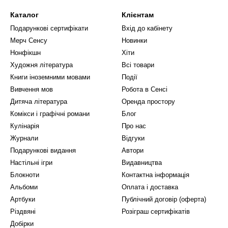
вий світ, який тримає у напрузі до останньої сторінки.
Каталог
Клієнтам
кладені на українську мову, тому ви можете насолоджуватися якісн
Подарункові сертифікати
Вхід до кабінету
історії звучать особливо емоційно та влучно. «Диявольська ніч» – к
Мерч Сенсу
Новинки
их вражень. Їхня вартість у нашому каталозі дозволяє придбати всю 
Нонфікшн
Хіти
дання та причини популярності
Художня література
Всі товари
Книги іноземними мовами
Події
ру для дорослих, важливо бути впевненим у самому виданні. Якщо в
Вивчення мов
Робота в Сенсі
 каталогу, де зібрані популярні
книги Пенелопи Дуглас
. Ви можете п
Дитяча література
Оренда простору
м завдяки кільком простим речам, які не залишають байдужим кожн
Комікси і графічні романи
Блог
 та всебічний розвиток кожного персонажа;
Кулінарія
Про нас
ті;
Журнали
Відгуки
Подарункові видання
Автори
нтичних ліній з небезпечними пригодами.
Настільні ігри
Видавництва
ці історії, адже емоції від прочитаного того варті. Ми робимо все, 
Блокноти
Контактна інформація
справжньою перлиною вашої бібліотеки, даруючи незабутні враження
Альбоми
Оплата і доставка
Артбуки
Публічний договір (оферта)
тура має значення
Різдвяні
Розіграш сертифікатів
 грають на емоціях, створюючи сюжети, від яких просто неможливо в
Добірки