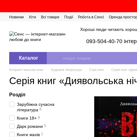
Перейти до основного контенту
Новинки
Хіти
Всі товари
Події
Робота в Сенсі
Оренда просто
Розіграш сертифікатів
Хороші люди читають хорош
093-504-40-70 інте
Каталог
Інтернет-магазин книг
Художня література
Серії книг
Серія книг «Дия
Серія книг «Диявольська ні
Розділ
Зарубіжна сучасна
6
література
6
Книги 18+
5
Дарк романи
1
Книги жахів