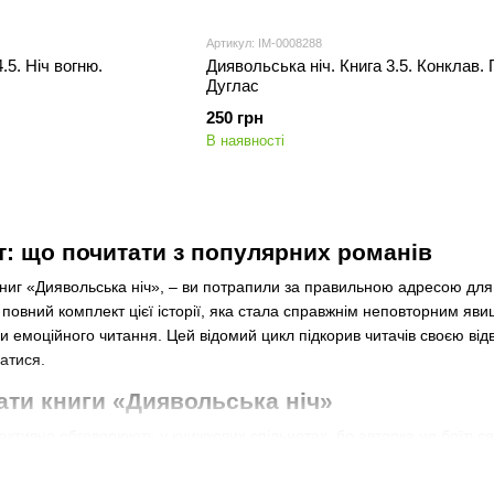
Артикул: IM-0008288
.5. Ніч вогню.
Диявольська ніч. Книга 3.5. Конклав.
Дуглас
250 грн
В наявності
т: що почитати з популярних романів
книг «Диявольська ніч», – ви потрапили за правильною адресою для
повний комплект цієї історії, яка стала справжнім неповторним явищ
ни емоційного читання. Цей відомий цикл підкорив читачів своєю ві
ватися.
ати книги «Диявольська ніч»
 активно обговорюють у книжкових спільнотах, бо авторка не боїтьс
тати їх краще по порядку, щоб не загубитися в розвитку складних вз
сі частини, просто відкрийте відповідний розділ на нашому сайті. Лі