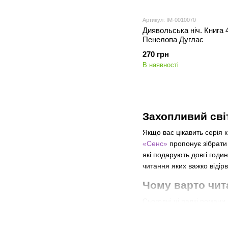
Артикул: IM-0010070
Диявольська ніч. Книга 4
Пенелопа Дуглас
270 грн
В наявності
Захопливий сві
Якщо вас цікавить серія 
«Сенс»
пропонує зібрати 
які подарують довгі годи
читання яких важко відір
Чому варто чит
Сьогодні ці палкі романи
психологію стосунків. Чи
Якщо ви хочете зібрати в