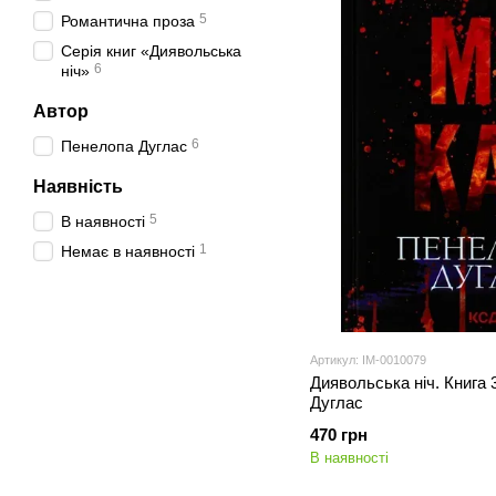
5
Романтична проза
Серія книг «Диявольська
6
ніч»
Автор
6
Пенелопа Дуглас
Наявність
5
В наявності
1
Немає в наявності
Артикул: IM-0010079
Диявольська ніч. Книга 
Дуглас
470 грн
В наявності