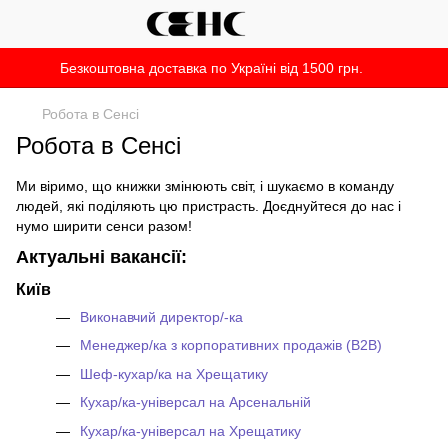
Безкоштовна доставка по Україні від 1500 грн.
Робота в Сенсі
Робота в Сенсі
Ми віримо, що книжки змінюють світ, і шукаємо в команду
людей, які поділяють цю пристрасть. Доєднуйтеся до нас і
нумо ширити сенси разом!
Актуальні вакансії:
Київ
Виконавчий директор/-ка
Менеджер/ка з корпоративних продажів (B2B)
Шеф-кухар/ка на Хрещатику
Кухар/ка-універсал на Арсенальній
Кухар/ка-універсал на Хрещатику