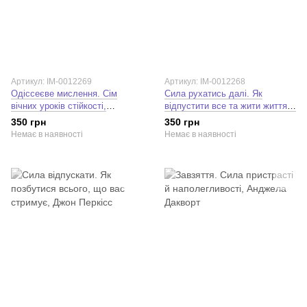
Артикул: IM-0012269
Артикул: IM-0012268
Одіссеєве мислення. Сім
Сила рухатись далі. Як
вічних уроків стійкості,
відпустити все та жити життям,
мудрості, сили. Сем Акбар
якого ви прагнете. Джон
350 грн
350 грн
Перкісс
Немає в наявності
Немає в наявності