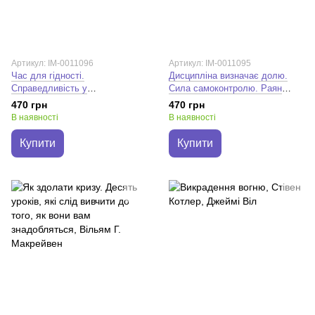
Артикул: IM-0011096
Артикул: IM-0011095
Час для гідності.
Дисципліна визначає долю.
Справедливість у
Сила самоконтролю. Раян
несправедливому світі. Раян
Голідей
470 грн
470 грн
Голідей
В наявності
В наявності
Купити
Купити