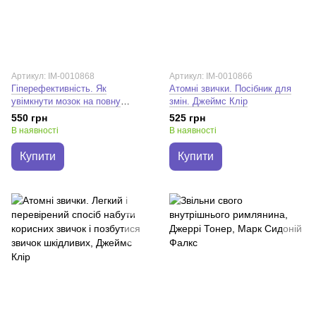
Артикул: IM-0010868
Артикул: IM-0010866
Гіперефективність. Як
Атомні звички. Посібник для
увімкнути мозок на повну
змін. Джеймс Клір
потужність. Міту Стороні
550 грн
525 грн
В наявності
В наявності
Купити
Купити