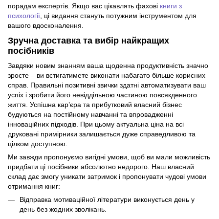
порадам експертів. Якщо вас цікавлять фахові
книги з
психології
, ці видання стануть потужним інструментом для
вашого вдосконалення.
Зручна доставка та вибір найкращих
посібників
Завдяки новим знанням ваша щоденна продуктивність значно
зросте – ви встигатимете виконати набагато більше корисних
справ. Правильні позитивні звички здатні автоматизувати ваш
успіх і зробити його невіддільною частиною повсякденного
життя. Успішна кар’єра та прибутковий власний бізнес
будуються на постійному навчанні та впровадженні
інноваційних підходів. При цьому актуальна ціна на всі
друковані примірники залишається дуже справедливою та
цілком доступною.
Ми завжди пропонуємо вигідні умови, щоб ви мали можливість
придбати ці посібники абсолютно недорого. Наш власний
склад дає змогу уникати затримок і пропонувати чудові умови
отримання книг:
Відправка мотиваційної літератури виконується день у
день без жодних зволікань.