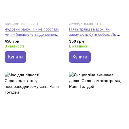
Артикул: IM-0009701
Артикул: IM-0011116
Чудовий ранок. Як не проспати
П’ять травм і масок, які
життя (оновлене та доповнене
заважають бути собою. Ліз
видання). Гел Елрод
Бурбо
450 грн
350 грн
В наявності
В наявності
Купити
Купити