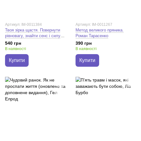
Артикул: IM-0011384
Артикул: IM-0011267
Твоя зірка щастя. Повернути
Метод великого пряника.
рівновагу, знайти сенс і силу
Роман Тарасенко
жити. Тетяна Вишко
540 грн
390 грн
В наявності
В наявності
Купити
Купити