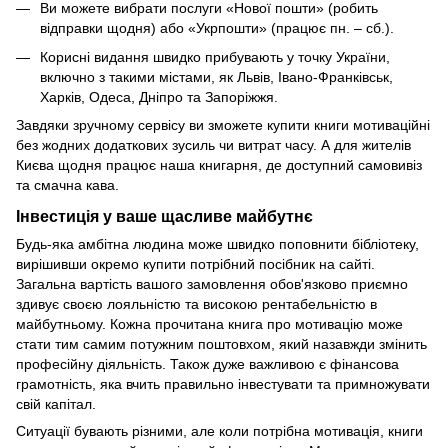
Ви можете вибрати послуги «Нової пошти» (робить
відправки щодня) або «Укрпошти» (працює пн. – сб.).
Корисні видання швидко прибувають у точку України,
включно з такими містами, як Львів, Івано-Франківськ,
Харків, Одеса, Дніпро та Запоріжжя.
Завдяки зручному сервісу ви зможете купити книги мотиваційні
без жодних додаткових зусиль чи витрат часу. А для жителів
Києва щодня працює наша книгарня, де доступний самовивіз
та смачна кава.
Інвестиція у ваше щасливе майбутнє
Будь-яка амбітна людина може швидко поповнити бібліотеку,
вирішивши окремо купити потрібний посібник на сайті.
Загальна вартість вашого замовлення обов'язково приємно
здивує своєю лояльністю та високою рентабельністю в
майбутньому. Кожна прочитана книга про мотивацію може
стати тим самим потужним поштовхом, який назавжди змінить
професійну діяльність. Також дуже важливою є фінансова
грамотність, яка вчить правильно інвестувати та примножувати
свій капітал.
Ситуації бувають різними, але коли потрібна мотивація, книги