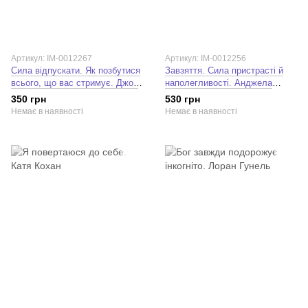
Артикул: IM-0012267
Артикул: IM-0012256
Сила відпускати. Як позбутися
Завзяття. Сила пристрасті й
всього, що вас стримує. Джон
наполегливості. Анджела
Перкісс
Дакворт
350 грн
530 грн
Немає в наявності
Немає в наявності