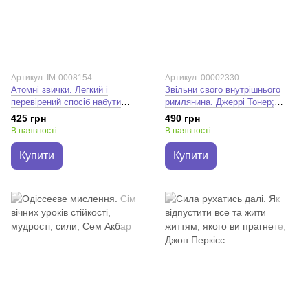
Артикул: IM-0008154
Артикул: 00002330
Атомні звички. Легкий і
Звільни свого внутрішнього
перевірений спосіб набути
римлянина. Джеррі Тонер;
корисних звичок і позбутися
Марк Сидоній Фалкс
425 грн
490 грн
звичок шкідливих. Джеймс
В наявності
В наявності
Клір
Купити
Купити