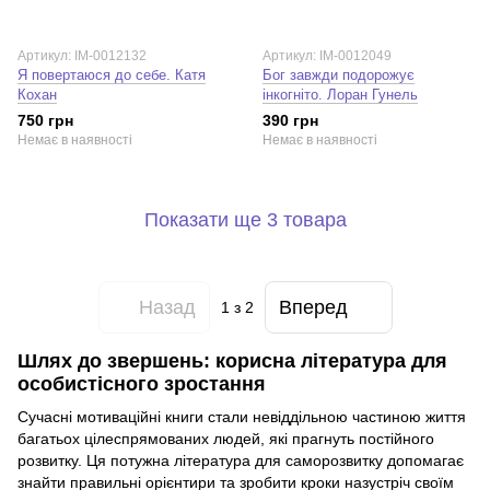
Артикул: IM-0012132
Артикул: IM-0012049
Я повертаюся до себе. Катя
Бог завжди подорожує
Кохан
інкогніто. Лоран Гунель
750 грн
390 грн
Немає в наявності
Немає в наявності
Показати ще 3 товара
Назад
Вперед
1
з 2
Шлях до звершень: корисна література для
особистісного зростання
Сучасні мотиваційні книги стали невіддільною частиною життя
багатьох цілеспрямованих людей, які прагнуть постійного
розвитку. Ця потужна література для саморозвитку допомагає
знайти правильні орієнтири та зробити кроки назустріч своїм