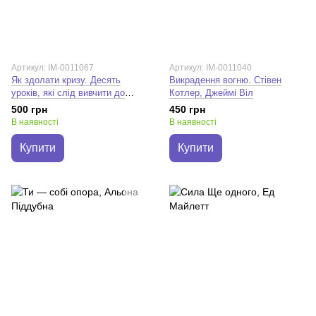
Артикул: IM-0011067
Артикул: IM-0011040
Як здолати кризу. Десять
Викрадення вогню. Стівен
уроків, які слід вивчити до
Котлер, Джеймі Віл
того, як вони вам
500 грн
450 грн
знадобляться. Вільям Г.
В наявності
В наявності
Макрейвен
Купити
Купити