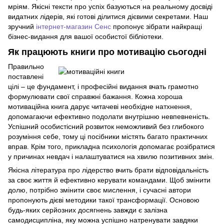
мріям. Якісні тексти про успіх базуються на реальному досвіді
видатних лідерів, які готові ділитися дієвими секретами. Наш
зручний
інтернет-магазин Сенс
пропонує зібрати найкращі
бізнес-видання для вашої особистої бібліотеки.
Як працюють книги про мотивацію сьогодні
Правильно
поставлені
цілі – це фундамент, і професійні видання вчать грамотно
формулювати свої справжні бажання. Кожна хороша
мотиваційна книга дарує читачеві необхідне натхнення,
допомагаючи ефективно подолати внутрішню невпевненість.
Успішний особистісний розвиток неможливий без глибокого
розуміння себе, тому ці посібники містять багато практичних
вправ. Крім того, прикладна психологія допомагає розібратися
у причинах невдач і налаштуватися на хвилю позитивних змін.
Якісна література про лідерство вчить брати відповідальність
за своє життя й ефективно керувати командами. Щоб змінити
долю, потрібно змінити своє мислення, і сучасні автори
пропонують дієві методики такої трансформації. Основою
будь-яких серйозних досягнень завжди є залізна
самодисципліна, яку можна успішно натренувати завдяки