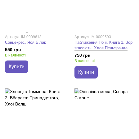
1
Артикул: IM-0009618
Артикул: IM-0009593
Сонцекрес. Яся Білак
Наближення Ночі. Книга 1. Зорі
згасають. Хлоя Пеньяранда
550 грн
750 грн
В наявності
В наявності
Купити
Купити