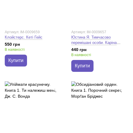
Артикул: IM-0009659
Артикул: IM-0009657
Клойстерс. Кеті Гейс
Юстина Я. Тимчасово
перемішані особи. Каріна
550 грн
Саварина
440 грн
В наявності
В наявності
Купити
Купити