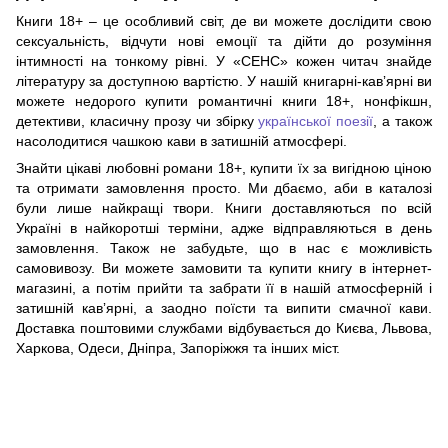
Книги 18+ – це особливий світ, де ви можете дослідити свою
сексуальність, відчути нові емоції та дійти до розуміння
інтимності на тонкому рівні. У «СЕНС» кожен читач знайде
літературу за доступною вартістю. У нашій книгарні-кавʼярні ви
можете недорого купити романтичні книги 18+, нонфікшн,
детективи, класичну прозу чи збірку
української поезії
, а також
насолодитися чашкою кави в затишній атмосфері.
Знайти цікаві любовні романи 18+, купити їх за вигідною ціною
та отримати замовлення просто. Ми дбаємо, аби в каталозі
були лише найкращі твори. Книги доставляються по всій
Україні в найкоротші терміни, адже відправляються в день
замовлення. Також не забудьте, що в нас є можливість
самовивозу. Ви можете замовити та купити книгу в інтернет-
магазині, а потім прийти та забрати її в нашій атмосферній і
затишній кавʼярні, а заодно поїсти та випити смачної кави.
Доставка поштовими службами відбувається до Києва, Львова,
Харкова, Одеси, Дніпра, Запоріжжя та інших міст.