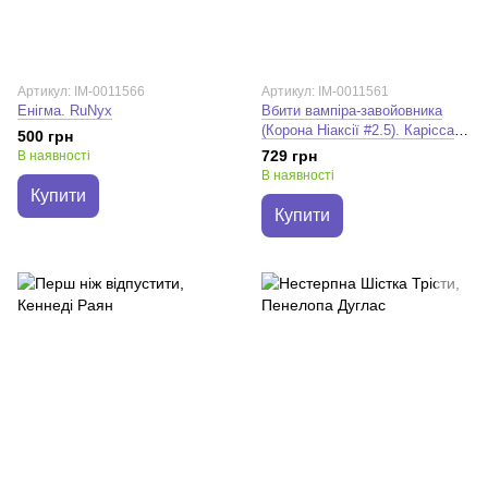
Артикул: IM-0011566
Артикул: IM-0011561
Енігма. RuNyx
Вбити вампіра-завойовника
(Корона Ніаксії #2.5). Карісса
500 грн
Бродбент
729 грн
В наявності
В наявності
Купити
Купити