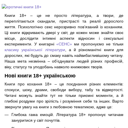
Книги 18+ – це не просто література, а твори, де
переплітаються скандали, пристрасті та реалії дорослого
життя. Психологічно секс нерозривно пов’язаний із коханням.
Ці книги відкривають двері у світ, де кожен може знайти своє
місце, дослідити інтимні аспекти відносин і сексуальні
експерименти. У книгарні
«СЕНС»
ми пропонуємо не тільки
класику української літератури
, а й різноманітні книги для
дорослих, які будуть до смаку навіть найвибагливішому читачу.
Наша мета незмінна – об’єднувати людей різних професій,
віку, статусу та уподобань навколо книжкових творів.
Нові книги 18+ українською
Книги про кохання 18+ – це поєднання різних елементів:
спокуси, шоку, драми, свободи вибору, табу та відвертості.
Читачі можуть знайти тут не тільки приємні моменти, а й
глибокі роздуми про зрілість і розуміння себе та інших. Варто
звернути увагу на книги з любовною тематикою, адже це:
Глибока гама емоцій. Література 18+ пропонує читачам
зануритися у світ почуттів.