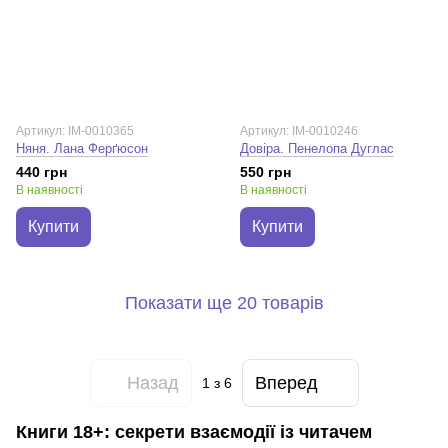
Артикул: IM-0010365
Артикул: IM-0010246
Няня. Лана Ферґюсон
Довіра. Пенелопа Дуглас
440 грн
550 грн
В наявності
В наявності
Купити
Купити
Показати ще 20 товарів
Назад
Вперед
1
з 6
Книги 18+: секрети взаємодії із читачем