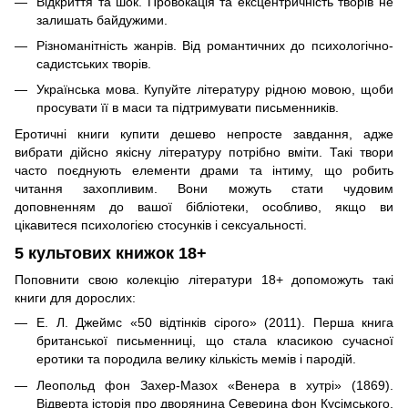
Відкриття та шок. Провокація та ексцентричність творів не
залишать байдужими.
Різноманітність жанрів. Від романтичних до психологічно-
садистських творів.
Українська мова. Купуйте літературу рідною мовою, щоби
просувати її в маси та підтримувати письменників.
Еротичні книги купити дешево непросте завдання, адже
вибрати дійсно якісну літературу потрібно вміти. Такі твори
часто поєднують елементи драми та інтиму, що робить
читання захопливим. Вони можуть стати чудовим
доповненням до вашої бібліотеки, особливо, якщо ви
цікавитеся психологією стосунків і сексуальності.
5 культових книжок 18+
Поповнити свою колекцію літератури 18+ допоможуть такі
книги для дорослих:
Е. Л. Джеймс «50 відтінків сірого» (2011). Перша книга
британської письменниці, що стала класикою сучасної
еротики та породила велику кількість мемів і пародій.
Леопольд фон Захер-Мазох «Венера в хутрі» (1869).
Відверта історія про дворянина Северина фон Кусімського,