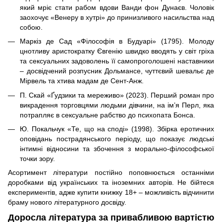
який мріє стати рабом вдови Ванди фон Дунаєв. Чоловік
заохочує «Венеру в хутрі» до принизливого насильства над
собою.
Маркіз де Сад «Філософія в Будуарі» (1795). Молоду
цнотливу аристократку Євгенію швидко вводять у світ гріха
та сексуальних задоволень її самопроголошені наставники
– досвідчений розпусник Дольмансе, чуттєвий шевальє де
Мірвель та хтива мадам де Сент-Анж.
П. Скай «Ґудзики та мереживо» (2023). Перший роман про
викрадення торговцями людьми дівчини, на ім’я Перл, яка
потрапляє в сексуальне рабство до психопата Бонса.
Ю. Покальчук «Те, що на споді» (1998). Збірка еротичних
оповідань пострадянського періоду, що показує людські
інтимні відносини та збочення з морально-філософської
точки зору.
Асортимент літератури постійно поповнюється останніми
доробками від українських та іноземних авторів. Не бійтеся
експериментів, адже купити книжку 18+ – можливість відчинити
браму нового літературного досвіду.
Доросла література за привабливою вартістю