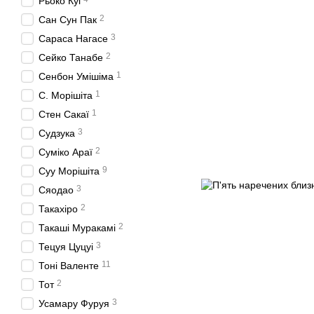
Рьоко Куі
2
Сан Сун Пак
3
Сараса Нагасе
2
Сейко Танабе
1
Сенбон Умішіма
1
С. Морішіта
1
Стен Сакаї
3
Судзука
2
Суміко Араї
9
Суу Морішіта
3
Сяодао
2
Такахіро
2
Такаші Муракамі
3
Тецуя Цуцуі
11
Тоні Валенте
2
Тот
3
Усамару Фуруя