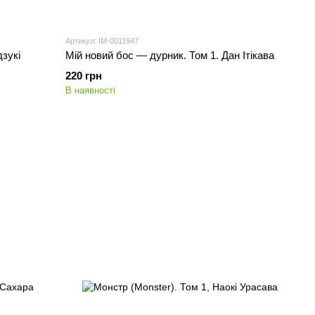
Артикул: IM-0011947
зукі
Мій новий бос — дурник. Том 1. Дан Ітікава
220 грн
В наявності