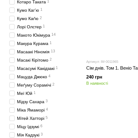
1
Котаро Таката
1
Кумо Каг’ю
2
Кумо Каґю
1
Лорі Олстер
14
Макото Юкімура
1
Макура Курама
13
Масаакі Ніномія
2
Масакі Кірітомо
Артикул: IM-0011965
Сім днів. Том 1. Веніо Т
1
Масасумі Какідзакі
4
Мацуда Джюко
240 грн
В наявності
2
Меґуму Сорамічі
1
Меї Юй
3
Мідзу Сахара
4
Міка Ямаморі
5
Мітей Хатторі
6
Міцу Ідзумі
3
Мія Кадзукі