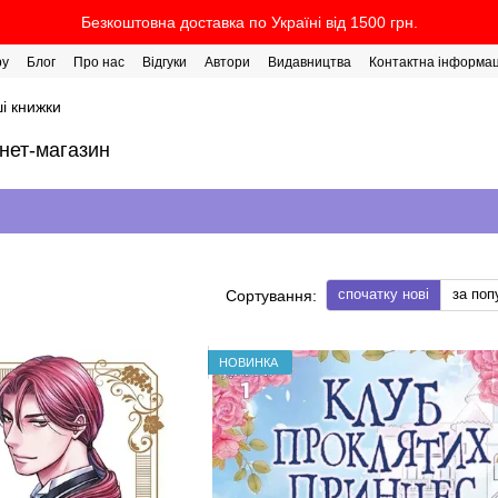
Безкоштовна доставка по Україні від 1500 грн.
ру
Блог
Про нас
Відгуки
Автори
Видавництва
Контактна інформац
і книжки
рнет-магазин
спочатку нові
за поп
Сортування:
НОВИНКА