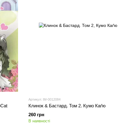
Артикул: IM-0012084
bCat
Клинок & Бастард. Том 2. Кумо Каґю
260 грн
В наявності