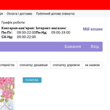
ія
Оплата і доставка
Публічний договір (оферта)
Графік роботи:
Книгарня-кавʼярня:
Інтернет-магазин:
Мій кошик
Пн-Пт:
08:00-22:00
Пн-Нд:
09:00-19:00
Сб-Нд:
09:00-22:00
Бажання
Вхід
улярністю
спочатку дешевше
спочатку дорожче
за назвою
НОВИНКА