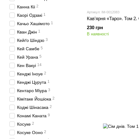
2
Канна Кіі
Артикул: IM-0012083
1
Каорі Одзакі
Кав'ярня «Таро». Том 2.
1
Качьо Хашімото
230 грн
1
Кван Джін
В наявності
3
Кейґо Шіндзо
5
Кей Самбе
5
Кей Урана
14
Кен Вакуі
2
Кенджі Іноуе
1
Кенджі Цурута
3
Кентаро Міура
2
Кімітаке Йошіока
2
Коджі Шінасака
9
Конамі Каната
2
Косуке
2
Косуке Ооно