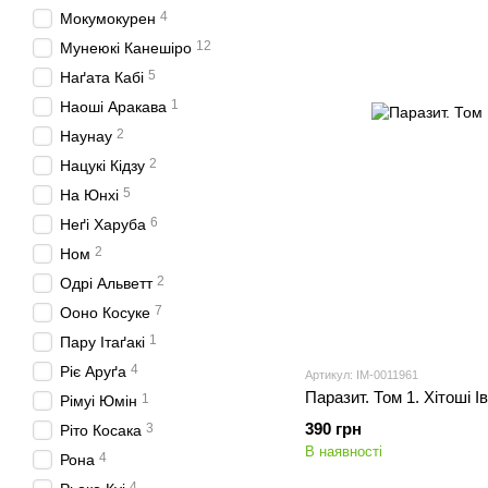
4
Мокумокурен
12
Мунеюкі Канешіро
5
Наґата Кабі
1
Наоші Аракава
2
Наунау
2
Нацукі Кідзу
5
На Юнхі
6
Неґі Харуба
2
Ном
2
Одрі Альветт
7
Ооно Косуке
1
Пару Ітаґакі
4
Ріє Аруґа
Артикул: IM-0011961
Паразит. Том 1. Хітоші Ів
1
Рімуі Юмін
390 грн
3
Ріто Косака
В наявності
4
Рона
4