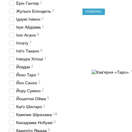
1
Ерін Гантер
2
Жульєн Блондель
НОВИНКА
2
Ідзумі Ічімон
1
Ікуе Айдзава
8
Ініо Асано
7
Іппату
6
Ічіґо Такано
1
Ічімура Хітоші
2
Йовдзи
4
Йоко Таро
2
Йон Санхо
2
Йору Суміно
5
Йошитокі Ойма
1
Каґо Шінтаро
18
Камоме Шірахама
3
Канадзава Нобуакі
6
Канехіто Ямада