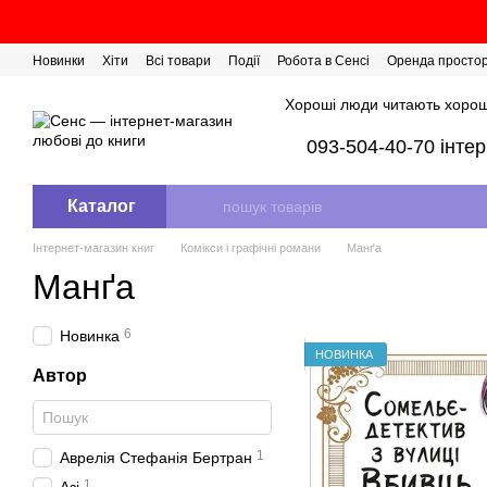
Перейти до основного контенту
Новинки
Хіти
Всі товари
Події
Робота в Сенсі
Оренда просто
Розіграш сертифікатів
Хороші люди читають хорош
093-504-40-70 інте
Каталог
Інтернет-магазин книг
Комікси і графічні романи
Манґа
Манґа
6
Новинка
НОВИНКА
Автор
1
Аврелія Стефанія Бертран
1