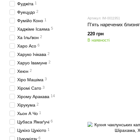
1
Фуджіта
2
Фуецудо
Артикул: IM-0011951
1
Фумійо Коно
П'ять наречених близнят
5
Хаджіме Ісаяма
220 грн
2
Ха Ільґвон
В наявності
6
Харо Асо
2
Харуко Ічікава
2
Харуо Івамуне
2
Хеюн
3
Хіро Машіма
3
Хіромі Сато
14
Хірому Аракава
2
Хірукума
1
Хьон А Чо
6
Цубаса Ямаґучі
1
Цукіхо Цукіото
6
Цукумідзу