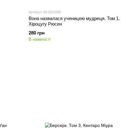
Артикул: IM-0012080
Вона назвалася ученицею мудреця. Том 1.
Хіроцугу Рюсен
280 грн
В наявності