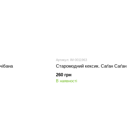
Артикул: IM-0011963
ачібана
Старомодний кексик. Саґан Саґан
260 грн
В наявності