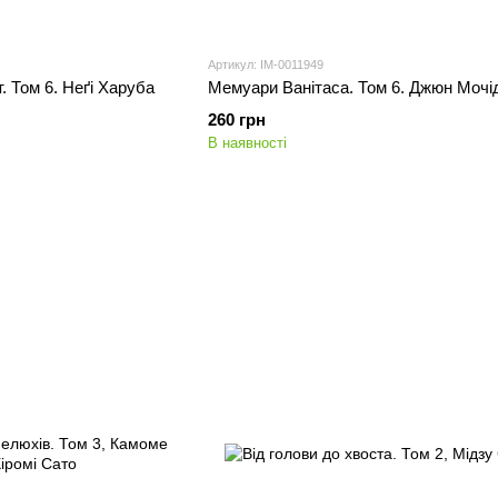
Артикул: IM-0011949
. Том 6. Неґі Харуба
Мемуари Ванітаса. Том 6. Джюн Мочід
260 грн
В наявності