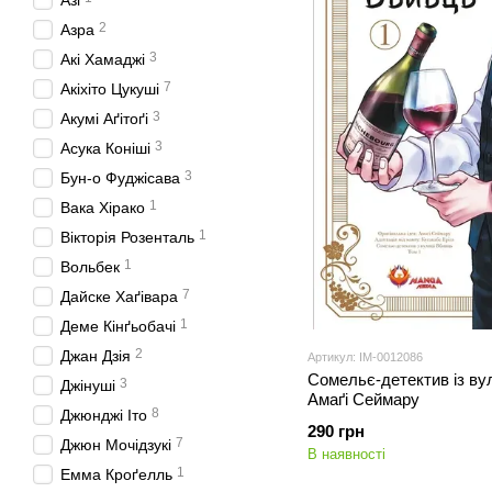
Азі
2
Азра
3
Акі Хамаджі
7
Акіхіто Цукуші
3
Акумі Аґітоґі
3
Асука Коніші
3
Бун-о Фуджісава
1
Вака Хірако
1
Вікторія Розенталь
1
Вольбек
7
Дайске Хаґівара
1
Деме Кінґьобачі
2
Джан Дзія
Артикул: IM-0012086
Сомельє-детектив із вул
3
Джінуші
Амаґі Сеймару
8
Джюнджі Іто
290 грн
7
Джюн Мочідзукі
В наявності
1
Емма Кроґелль