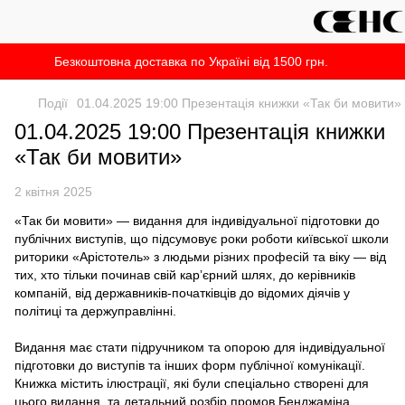
Безкоштовна доставка по Україні від 1500 грн.
Події
01.04.2025 19:00 Презентація книжки «Так би мовити»
01.04.2025 19:00 Презентація книжки
«Так би мовити»
2 квітня 2025
«Так би мовити» — видання для індивідуальної підготовки до
публічних виступів, що підсумовує роки роботи київської школи
риторики «Арістотель» з людьми різних професій та віку — від
тих, хто тільки починав свій карʼєрний шлях, до керівників
компаній, від державників-початківців до відомих діячів у
політиці та держуправлінні.
Видання має стати підручником та опорою для індивідуальної
підготовки до виступів та інших форм публічної комунікації.
Книжка містить ілюстрації, які були спеціально створені для
цього видання, та детальний розбір промов Бенджаміна