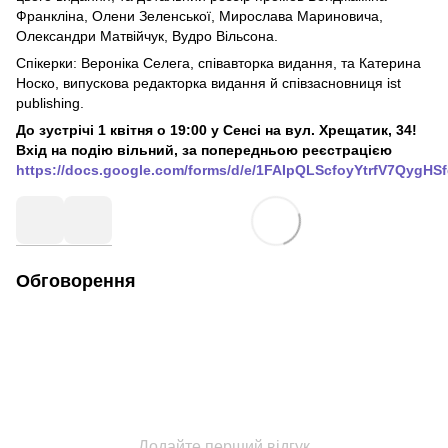
Франкліна, Олени Зеленської, Мирослава Мариновича,
Олександри Матвійчук, Вудро Вільсона.
Спікерки: Вероніка Селега, співавторка видання, та Катерина
Носко, випускова редакторка видання й співзасновниця ist
publishing.
До зустрічі 1 квітня о 19:00 у Сенсі на вул. Хрещатик, 34!
Вхід на подію вільний, за попередньою реєстрацією
https://docs.google.com/forms/d/e/1FAIpQLScfoyYtrfV7Qyg
Обговорення
Додайте перший відгук