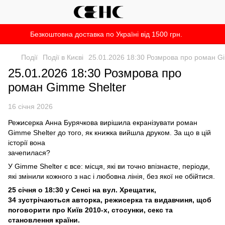
Безкоштовна доставка по Україні від 1500 грн.
Події
Події в Києві
25.01.2026 18:30 Розмрова про роман G
25.01.2026 18:30 Розмрова про
роман Gimme Shelter
16 січня 2026
Режисерка Анна Бурячкова вирішила екранізувати роман
Gimme Shelter до того, як книжка вийшла друком. За що в цій
історії вона
зачепилася?
У Gimme Shelter є все: місця, які ви точно впізнаєте, періоди,
які змінили кожного з нас і любовна лінія, без якої не обійтися.
25 січня о 18:30 y Сенсі на вул. Хрещатик,
34 зустрічаються авторка, режисерка та видавчиня, щоб
поговорити про Київ 2010-х, стосунки, секс та
становлення країни.