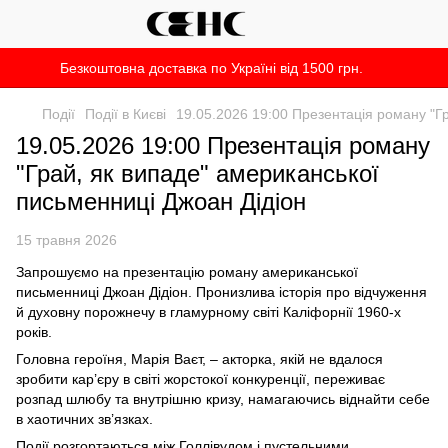
Безкоштовна доставка по Україні від 1500 грн.
Події
Події в Києві
19.05.2026 19:00 Презентація роману "Г
19.05.2026 19:00 Презентація роману
"Грай, як випаде" американської
письменниці Джоан Дідіон
15 травня 2026
Запрошуємо на презентацію роману американської
письменниці Джоан Дідіон. Пронизлива історія про відчуження
й духовну порожнечу в гламурному світі Каліфорнії 1960-х
років.
Головна героїня, Марія Ваєт, – акторка, якій не вдалося
зробити кар’єру в світі жорстокої конкуренції, переживає
розпад шлюбу та внутрішню кризу, намагаючись віднайти себе
в хаотичних зв’язках.
Події розгортаються між Голлівудом і пустельними