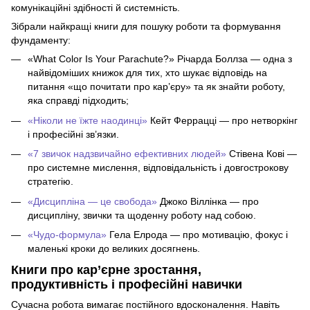
комунікаційні здібності й системність.
Зібрали найкращі книги для пошуку роботи та формування
фундаменту:
«What Color Is Your Parachute?» Річарда Боллза — одна з
найвідоміших книжок для тих, хто шукає відповідь на
питання «що почитати про кар’єру» та як знайти роботу,
яка справді підходить;
«Ніколи не їжте наодинці»
Кейт Феррацці — про нетворкінг
і професійні зв’язки.
«7 звичок надзвичайно ефективних людей»
Стівена Кові —
про системне мислення, відповідальність і довгострокову
стратегію.
«Дисципліна — це свобода»
Джоко Віллінка — про
дисципліну, звички та щоденну роботу над собою.
«Чудо-формула»
Гела Елрода — про мотивацію, фокус і
маленькі кроки до великих досягнень.
Книги про кар’єрне зростання,
продуктивність і професійні навички
Сучасна робота вимагає постійного вдосконалення. Навіть