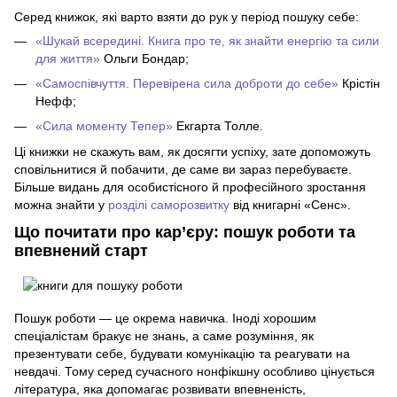
Серед книжок, які варто взяти до рук у період пошуку себе:
«Шукай всередині. Книга про те, як знайти енергію та сили
для життя»
Ольги Бондар;
«Самоспівчуття. Перевірена сила доброти до себе»
Крістін
Нефф;
«Сила моменту Тепер»
Екгарта Толле.
Ці книжки не скажуть вам, як досягти успіху, зате допоможуть
сповільнитися й побачити, де саме ви зараз перебуваєте.
Більше видань для особистісного й професійного зростання
можна знайти у
розділі саморозвитку
від книгарні «Сенс».
Що почитати про кар’єру: пошук роботи та
впевнений старт
Пошук роботи — це окрема навичка. Іноді хорошим
спеціалістам бракує не знань, а саме розуміння, як
презентувати себе, будувати комунікацію та реагувати на
невдачі. Тому серед сучасного нонфікшну особливо цінується
література, яка допомагає розвивати впевненість,