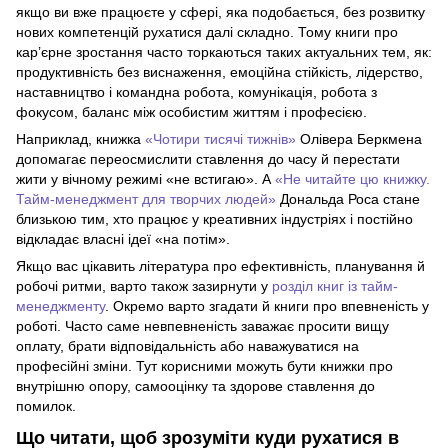
якщо ви вже працюєте у сфері, яка подобається, без розвитку
нових компетенцій рухатися далі складно. Тому книги про
кар’єрне зростання часто торкаються таких актуальних тем, як:
продуктивність без виснаження, емоційна стійкість, лідерство,
наставництво і командна робота, комунікація, робота з
фокусом, баланс між особистим життям і професією.
Наприклад, книжка
«Чотири тисячі тижнів»
Олівера Беркмена
допомагає переосмислити ставлення до часу й перестати
жити у вічному режимі «не встигаю». А
«Не читайте цю книжку.
Тайм-менеджмент для творчих людей»
Дональда Роса стане
близькою тим, хто працює у креативних індустріях і постійно
відкладає власні ідеї «на потім».
Якщо вас цікавить література про ефективність, планування й
робочі ритми, варто також зазирнути у
розділ книг із тайм-
менеджменту
. Окремо варто згадати й книги про впевненість у
роботі. Часто саме невпевненість заважає просити вищу
оплату, брати відповідальність або наважуватися на
професійні зміни. Тут корисними можуть бути книжки про
внутрішню опору, самооцінку та здорове ставлення до
помилок.
Що читати, щоб зрозуміти куди рухатися в