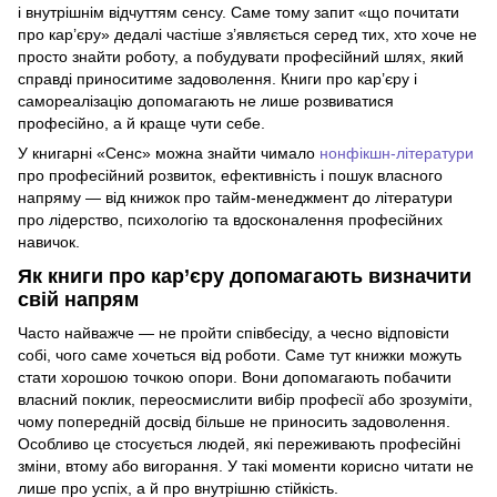
і внутрішнім відчуттям сенсу. Саме тому запит «що почитати
про кар’єру» дедалі частіше з’являється серед тих, хто хоче не
просто знайти роботу, а побудувати професійний шлях, який
справді приноситиме задоволення. Книги про кар’єру і
самореалізацію допомагають не лише розвиватися
професійно, а й краще чути себе.
У книгарні «Сенс» можна знайти чимало
нонфікшн-літератури
про професійний розвиток, ефективність і пошук власного
напряму — від книжок про тайм-менеджмент до літератури
про лідерство, психологію та вдосконалення професійних
навичок.
Як книги про кар’єру допомагають визначити
свій напрям
Часто найважче — не пройти співбесіду, а чесно відповісти
собі, чого саме хочеться від роботи. Саме тут книжки можуть
стати хорошою точкою опори. Вони допомагають побачити
власний поклик, переосмислити вибір професії або зрозуміти,
чому попередній досвід більше не приносить задоволення.
Особливо це стосується людей, які переживають професійні
зміни, втому або вигорання. У такі моменти корисно читати не
лише про успіх, а й про внутрішню стійкість.