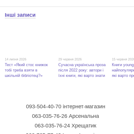
Інші записи
14 липня 2026
29 червня 2026
15 червня 202
Тест «Який стос книжок
Сучасна українська проза
Книги young 
тобі треба взяти в
після 2022 року: автори і
найпопулярн
шкільній бібліотеці?»
їхні книги, які варто знати
які варто п
093-504-40-70 інтернет-магазин
063-035-76-26 Арсенальна
063-035-76-24 Хрещатик