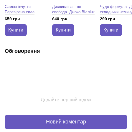
Самоспівчуття.
Дисципліна – це
Чудо-формула. Д
Перевірена сила
свобода. Джоко Віллінк
складники немин
доброти до себе.
успіху. Гел Елрод
659 грн
640 грн
290 грн
Крістін Нефф
Купити
Купити
Купити
Обговорення
Додайте перший відгук
Новий коментар