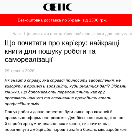
Безкоштовна доставка по Україні від 1500 грн.
Блог
Що почитати про кар’єру: найкращі книги для пошуку р
Що почитати про кар’єру: найкращі
книги для пошуку роботи та
самореалізації
29 травня 2026
Як знайти справу, яка справді приносить задоволення, не
вигоріти в процесі й зрозуміти, куди рухатися далі? Зібрали
книжки, що допомагають переосмислити кар’єру,
прокачати навички та впевненіше проходити етапи
професійних змін.
Пошук роботи давно перестав бути лише про вакансії й
правильно оформлене резюме. Для більшості сьогодні це ще
й спроба зрозуміти власне покликання, визначити цілі,
переглянути амбіції або нарешті знайти баланс між заробітком