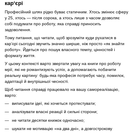
кар’єрі
Професійний шлях рідко буває статичним. Хтось змінює сферу
у 25, хтось — після сорока, а хтось лише з часом дозволяє
собі подумати про роботу, яка справді приносить
задоволення.
Тому питання, що читати, щоб зрозуміти куди рухатися в
кар’єрі сьогодні звучить значно ширше, ніж просто «як знайти
роботу». Йдеться про пошук власного темпу, цінностей і
формату життя.
У цьому контексті варто звертати увагу на книги про роботу
мрії, які не романтизують успіх, а допомагають побачити
реальну картину: будь-яка професія потребує часу, помилок,
адаптації й внутрішньої чесності.
Щоб читання справді працювало на вашу самореалізацію,
варто:
виписувати ідеї, які хочеться протестувати;
аналізувати власні реакції й сильні сторони;
не читати десятки книжок одночасно;
шукати не мотивацію «на два дні», а довгострокову