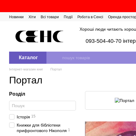
Перейти до основного контенту
Новинки
Хіти
Всі товари
Події
Робота в Сенсі
Оренда просто
Розіграш сертифікатів
Хороші люди читають хорош
093-504-40-70 інте
Каталог
Інтернет-магазин книг
Портал
Портал
Розділ
15
Історія
Книжки для бібліотеки
1
прифронтового Нікополя