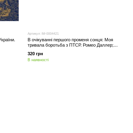
Артикул: IM-0004421
країни.
В очікуванні першого променя сонця: Моя
тривала боротьба з ПТСР. Ромео Даллер;
Джессіка Ді Хамфріс
320 грн
В наявності