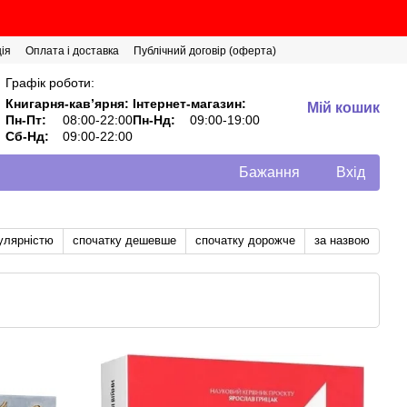
ія
Оплата і доставка
Публічний договір (оферта)
Графік роботи:
Книгарня-кавʼярня:
Інтернет-магазин:
Мій кошик
Пн-Пт:
08:00-22:00
Пн-Нд:
09:00-19:00
Сб-Нд:
09:00-22:00
Бажання
Вхід
улярністю
спочатку дешевше
спочатку дорожче
за назвою