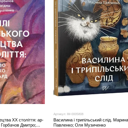
Артикул: IM-0005808
ецтва XX століття: ар-
Василина і трипільський слід. Марин
. Горбачов Дмитро;
Павленко; Оля Музиченко