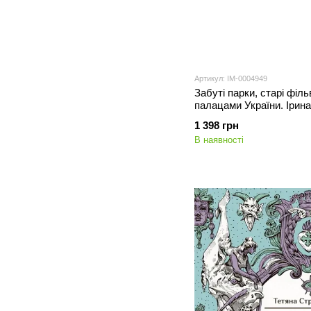
Артикул: IM-0004949
Забуті парки, старі філ
палацами України. Ірин
1 398 грн
В наявності