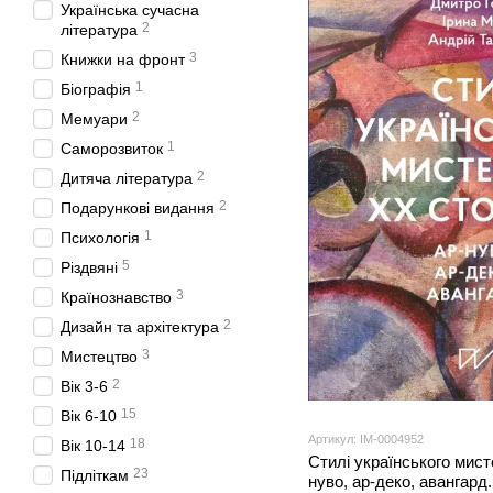
Українська сучасна
2
література
3
Книжки на фронт
1
Біографія
2
Мемуари
1
Саморозвиток
2
Дитяча література
2
Подарункові видання
1
Психологія
5
Різдвяні
3
Країнознавство
2
Дизайн та архітектура
3
Мистецтво
2
Вік 3-6
15
Вік 6-10
Артикул: IM-0004952
18
Вік 10-14
Стилі українського мист
23
Підліткам
нуво, ар-деко, авангард