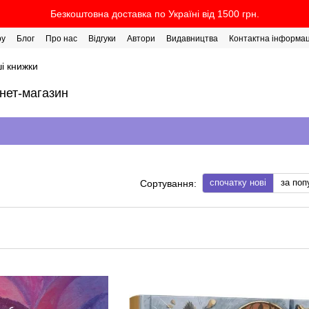
Безкоштовна доставка по Україні від 1500 грн.
ру
Блог
Про нас
Відгуки
Автори
Видавництва
Контактна інформац
і книжки
рнет-магазин
спочатку нові
за поп
Сортування: