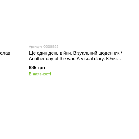
Артикул: 00006629
ослав
Ще один день війни. Візуальний щоденник /
Another day of the war. A visual diary. Юлія
Твєрітіна
885 грн
В наявності