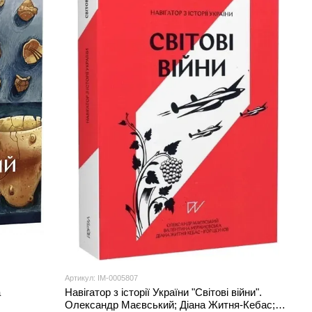
Артикул: IM-0005807
а
Навігатор з історії України "Світові війни".
Олександр Маєвський; Діана Житня-Кебас;