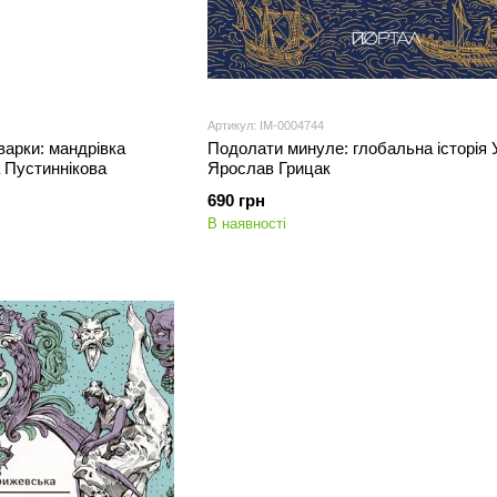
Артикул: IM-0004744
ьварки: мандрівка
Подолати минуле: глобальна історія У
а Пустиннікова
Ярослав Грицак
690 грн
В наявності