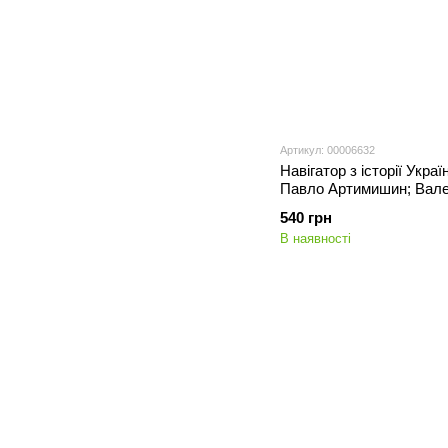
Артикул: 00006632
Навігатор з історії Укра
Павло Артимишин; Вале
Галина Качур
540 грн
В наявності