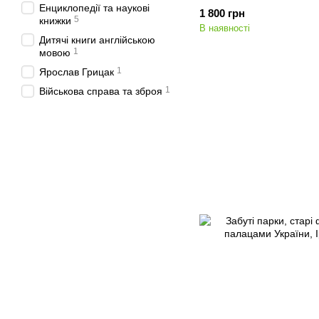
Ірина Магдиш; Андрій Т
Енциклопедії та наукові
1 800 грн
5
книжки
В наявності
Дитячі книги англійською
1
мовою
1
Ярослав Грицак
1
Військова справа та зброя