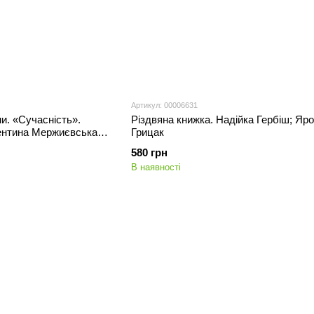
Артикул: 00006631
їни. «Сучасність».
Різдвяна книжка. Надійка Гербіш; Яр
нтина Мержиєвська;
Грицак
580 грн
В наявності