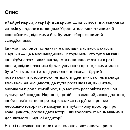
Опис
«Забуті парки, старі фільварки»
— це книжка, що запрошує
читачів у подорож палацами України: класицистичними й
сецесійними, відомими й забутими, збереженими й
занедбаними.
Книжка пропонує поглянути на палаци з кількох ракурсів.
Перший — це найочевидніший, історичний: хто тут мешкав і
що відбувалося, який вигляд мало палацове життя в різні
епохи, звідки власники брали уявлення про те, якими мають
бути їхні маєтки, і хто ці уявлення втілював. Другий —
пов’язаний із історичною тяглістю й ідентичністю: як палаци
впливали на місцевості, де були розташовані, як (і чому)
виживали в радянський час, що можуть розповісти про наш
культурний спадок. Нарешті, третій — захисний, адже для того,
щоби пам’ятки не перетворювалися на руїни, про них
необхідно говорити, нагадувати в публічному просторі про
їхню цінність, розповідати історії, які зроблять їх упізнаваними
для якомога ширшої авдиторії.
На тлі повсякденного життя в палацах, яке описує Ірина