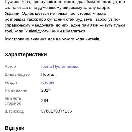
Пустиннікова, проступають конкретні долі їхніх мешканців, що
сплітаються в не дуже відому широкому загалу історію
України. Однак ідеться не тільки про історію: книжка
розповідає також про сучасний стан будівель і заохочує по-
справжньому мандрувати до них, адже пам’ятки живуть тільки
тоді, коли їх відвідують і ними цікавляться.
Ілюстроване видання для широкого кола читачів.
Характеристики
Автор
Ірина Пустиннікова
Видавництво
Портал
Розділ
Історія
Рік видання
2024
Кількість
264
сторінок
Штрихкод
9786178374136
Відгуки