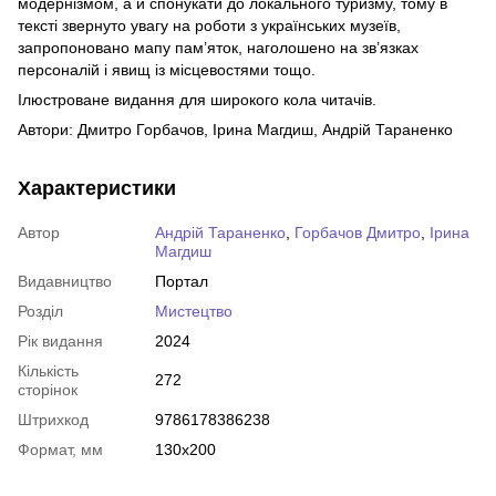
модернізмом, а й спонукати до локального туризму, тому в
тексті звернуто увагу на роботи з українських музеїв,
запропоновано мапу пам’яток, наголошено на зв’язках
персоналій і явищ із місцевостями тощо.
Ілюстроване видання для широкого кола читачів.
Автори: Дмитро Горбачов, Ірина Магдиш, Андрій Тараненко
Характеристики
Автор
Андрій Тараненко
,
Горбачов Дмитро
,
Ірина
Магдиш
Видавництво
Портал
Розділ
Мистецтво
Рік видання
2024
Кількість
272
сторінок
Штрихкод
9786178386238
Формат, мм
130х200