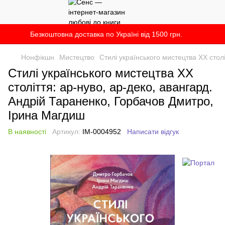
Безкоштовна доставка по Україні від 1500 грн.
Нонфікшн
Мистецтво
Стилі українського мистецтва XX стол
Стилі українського мистецтва XX
століття: ар-нуво, ар-деко, авангард.
Андрій Тараненко, Горбачов Дмитро,
Ірина Магдиш
В наявності
Артикул:
IM-0004952
Написати відгук