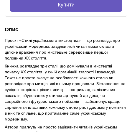
Купити
Опис
Проєкт «Стилі українського мистецтва» — це розповідь про
український модернізм, завдяки якій читач може скласти
цілісне враження про мистецьке середовище першої
половини ХХ століття.
Книжка розглядає три стилі, що домінували в мистецтві
початку ХХ століття, у їхній органічній тяглості і взаємодії.
Текст не просто вказує на особливості кожного стилю чи
розповідає про митців, які в ньому працювали. Зіставлення на
сусідніх сторінках різних явищ — наприклад, залізничних
вокзалів, збудованих у стилях ар-нуво й ар-деко, чи
сецесійного і футуристського пейзажів — забезпечує краще
сприйняття властивих кожному стилю рис і дає змогу помітити
в них те спільне, що притаманне саме українському
модернізму.
Автори прагнуть не просто зацікавити читачів українським