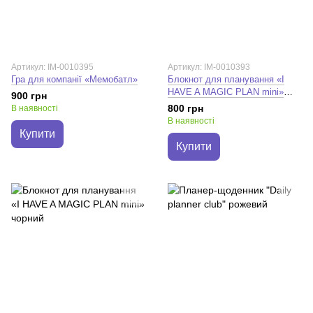
Артикул: IM-0010395
Артикул: IM-0010393
Гра для компанії «Мемобатл»
Блокнот для планування «I
HAVE A MAGIC PLAN mini»
900 грн
бежевий
800 грн
В наявності
В наявності
Купити
Купити