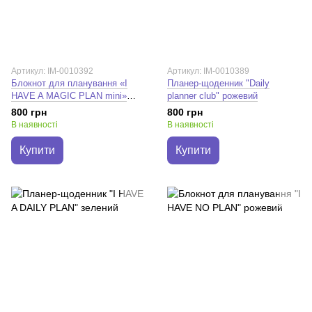
Артикул: IM-0010392
Артикул: IM-0010389
Блокнот для планування «I
Планер-щоденник "Daily
HAVE A MAGIC PLAN mini»
planner club" рожевий
чорний
800 грн
800 грн
В наявності
В наявності
Купити
Купити