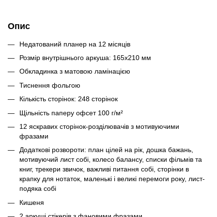
Опис
Недатований планер на 12 місяців
Розмір внутрішнього аркуша: 165х210 мм
Обкладинка з матовою ламінацією
Тиснення фольгою
Кількість сторінок: 248 сторінок
Щільність паперу офсет 100 г/м²
12 яскравих сторінок-розділювачів з мотивуючими
фразами
Додаткові розвороти: план цілей на рік, дошка бажань,
мотивуючий лист собі, колесо балансу, списки фільмів та
книг, трекери звичок, важливі питання собі, сторінки в
крапку для нотаток, маленькі і великі перемоги року, лист-
подяка собі
Кишеня
2 аркуші стікерів з фановими фразами