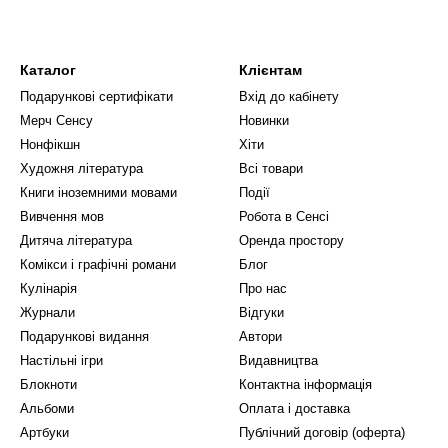
Каталог
Клієнтам
Подарункові сертифікати
Вхід до кабінету
Мерч Сенсу
Новинки
Нонфікшн
Хіти
Художня література
Всі товари
Книги іноземними мовами
Події
Вивчення мов
Робота в Сенсі
Дитяча література
Оренда простору
Комікси і графічні романи
Блог
Кулінарія
Про нас
Журнали
Відгуки
Подарункові видання
Автори
Настільні ігри
Видавництва
Блокноти
Контактна інформація
Альбоми
Оплата і доставка
Артбуки
Публічний договір (оферта)