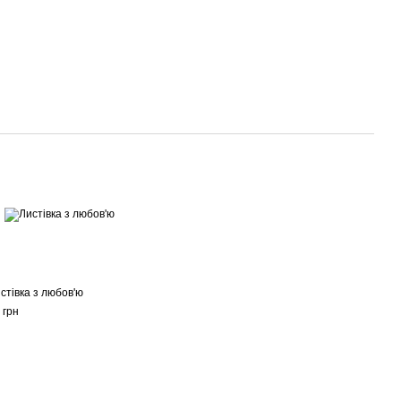
стівка з любов'ю
 грн