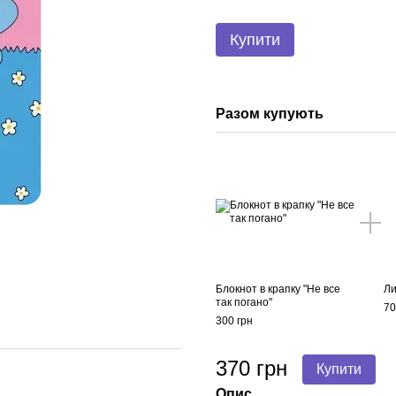
Купити
Разом купують
Блокнот в крапку "Не все
Ли
так погано"
70
300 грн
370 грн
Купити
Опис