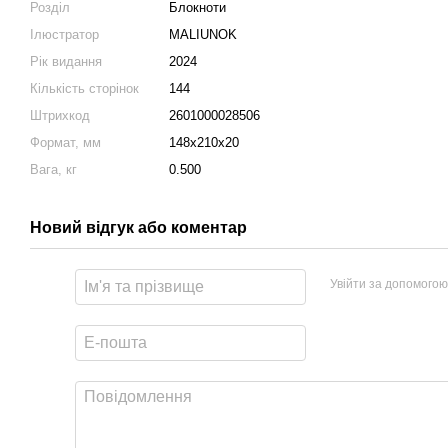
Розділ
Блокноти
Ілюстратор
MALIUNOK
Рік видання
2024
Кількість сторінок
144
Штрихкод
2601000028506
Формат, мм
148x210x20
Вага, кг
0.500
Новий відгук або коментар
Увійти за допомогою