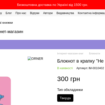
Безкоштовна доставка по Україні від 1500 грн.
ру
Блог
Про нас
Відгуки
Автори
Видавництва
Контактна інформац
і книжки
рнет-магазин
Інтернет-магазин книг
Блокноти
Блокнот в крапку "Не 
В наявності
Артикул: IM-0010402
300 грн
Тип обкладинки
Тверда