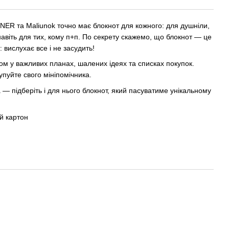
RNER та Maliunok точно має блокнот для кожного: для душніли,
і навіть для тих, кому п+п. По секрету скажемо, що блокнот — це
 вислухає все і не засудить!
ом у важливих планах, шалених ідеях та списках покупок.
упуйте свого мініпомічника.
 — підберіть і для нього блокнот, який пасуватиме унікальному
й картон