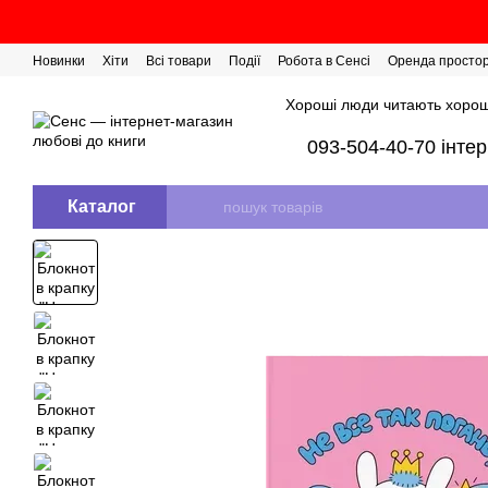
Перейти до основного контенту
Новинки
Хіти
Всі товари
Події
Робота в Сенсі
Оренда просто
Розіграш сертифікатів
Хороші люди читають хорош
093-504-40-70 інте
Каталог