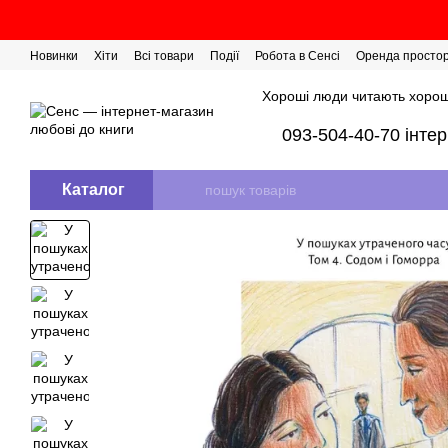
Перейти до основного контенту
Новинки
Хіти
Всі товари
Події
Робота в Сенсі
Оренда просто
Розіграш сертифікатів
Хороші люди читають хорош
093-504-40-70 інте
Каталог