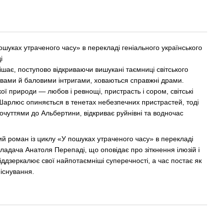
87
ошуках утраченого часу» в перекладі геніального українського
і
шає, поступово відкриваючи вишукані таємниці світського
овами й баловими інтригами, ховаються справжні драми.
ої природи — любов і ревнощі, пристрасть і сором, світські
 Шарлюс опиняється в тенетах небезпечних пристрастей, тоді
очуттями до Альбертини, відкриває руйнівні та водночас
й роман із циклу «У пошуках утраченого часу» в перекладі
кладача Анатоля Перепаді, що оповідає про зіткнення ілюзій і
іддзеркалює свої найпотаємніші суперечності, а час постає як
існування.