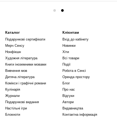
Каталог
Клієнтам
Подарункові сертифікати
Вхід до кабінету
Мерч Сенсу
Новинки
Нонфікшн
Хіти
Художня література
Всі товари
Книги іноземними мовами
Події
Вивчення мов
Робота в Сенсі
Дитяча література
Оренда простору
Комікси і графічні романи
Блог
Кулінарія
Про нас
Журнали
Відгуки
Подарункові видання
Автори
Настільні ігри
Видавництва
Блокноти
Контактна інформація