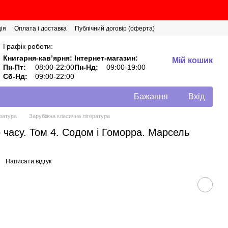
ія
Оплата і доставка
Публічний договір (оферта)
Графік роботи:
Книгарня-кавʼярня:
Інтернет-магазин:
Мій кошик
Пн-Пт:
08:00-22:00
Пн-Нд:
09:00-19:00
Сб-Нд:
09:00-22:00
Бажання
Вхід
ратура
Зарубіжна класична література
 часу. Том 4. Содом і Гоморра. Марсель
Написати відгук