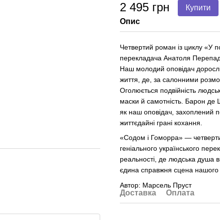
2 495 грн
Купити
Опис
Четвертий роман із циклу «У п
перекладача Анатоля Перепад
Наш молодий оповідач дорослі
життя, де, за салонними розм
Оголюється подвійність людськ
маски й самотність. Барон де
як наш оповідач, захоплений п
життєдайні грані кохання.
«Содом і Гоморра» — четверти
геніального українського пере
реальності, де людська душа в
єдина справжня сцена нашого 
Автор: Марсель Пруст
Доставка
Оплата