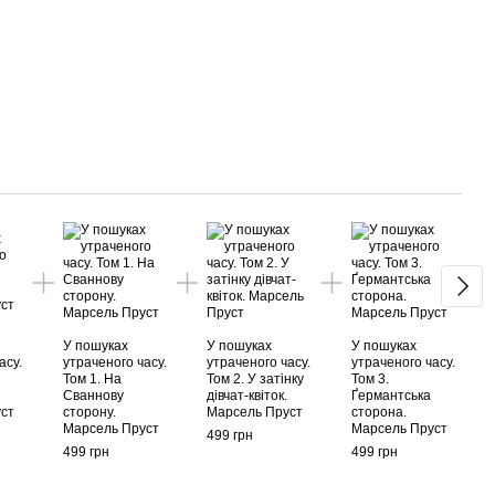
Раз
У пошуках
У пошуках
У пошуках
асу.
утраченого часу.
утраченого часу.
утраченого часу.
Том 1. На
Том 2. У затінку
Том 3.
У пош
Сваннову
дівчат-квіток.
Ґермантська
Том 4
уст
сторону.
Марсель Пруст
сторона.
Марс
Марсель Пруст
Марсель Пруст
499 грн
499 г
499 грн
499 грн