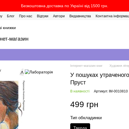
Безкоштовна доставка по Україні від 1500 грн.
ру
Блог
Про нас
Відгуки
Автори
Видавництва
Контактна інформац
і книжки
рнет-магазин
Інтернет-магазин книг
Художня літе
У пошуках утраченого
Пруст
В наявності
Артикул: IM-0010810
499 грн
Тип обкладинки
Тверда