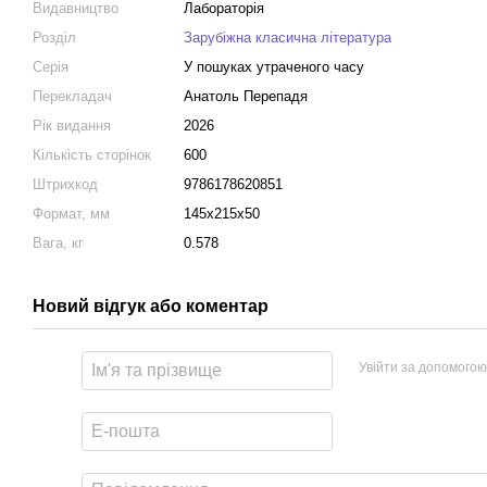
Видавництво
Лабораторія
Розділ
Зарубіжна класична література
Серія
У пошуках утраченого часу
Перекладач
Анатоль Перепадя
Рік видання
2026
Кількість сторінок
600
Штрихкод
9786178620851
Формат, мм
145x215x50
Вага, кг
0.578
Новий відгук або коментар
Увійти за допомогою