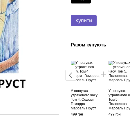
Купити
Разом купують
У пошуках
У пошуках
утраченого часу.
утраченого ч
Том 4. Содом і
Том 5.
Гоморра.
Полонянка.
Марсель Пруст
Марсель Пр
499 грн
499 грн