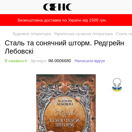
Безкоштовна доставка по Україні від 1500 грн.
Художня література
Українська сучасна література
Сталь т
Сталь та сонячний шторм. Редгрейн
Лебовскі
В наявності
Артикул:
IM-0006680
Написати відгук