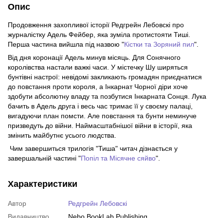
Опис
Продовження захопливої історії Редгрейн Лебовскі про
журналістку Адель Фейбер, яка зуміла протистояти Тиші.
Перша частина вийшла під назвою "
Кістки та Зоряний пил
".
Від дня коронації Адель минув місяць. Для Сонячного
королівства настали важкі часи. У містечку Шу ширяться
бунтівні настрої: невідомі закликають громадян приєднатися
до повстання проти короля, а Інкарнат Чорної діри хоче
здобути абсолютну владу та позбутися Інкарната Сонця. Лука
бачить в Адель друга і весь час тримає її у своєму палаці,
вигадуючи план помсти. Але повстання та бунти неминуче
призведуть до війни. Наймасштабнішої війни в історії, яка
змінить майбутнє усього людства.
Чим завершиться трилогія "Тиша" читач дізнається у
завершальній частині "
Попіл та Місячне сяйво
".
Характеристики
Автор
Редгрейн Лебовскі
Видавництво
Nebo BookLab Publishing