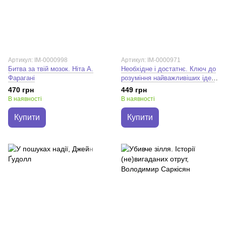
Артикул: IM-0000998
Артикул: IM-0000971
Битва за твій мозок. Ніта А.
Необхідне і достатнє. Ключ до
Фарагані
розуміння найважливіших ідей
науки. Маркус Чоун
470 грн
449 грн
В наявності
В наявності
Купити
Купити