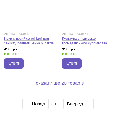
Артикул: 00006781
Артикул: 00006671
Привіт, новий світе! Ідеї для
Культура в підмурках
захисту планети. Анна Міракла
громадянського суспільства.
Паскаль Ґілен; Тайс Ляйстер
450 грн
390 грн
В наявності
В наявності
Купити
Купити
Показати ще 20 товарів
Назад
Вперед
5
з 11