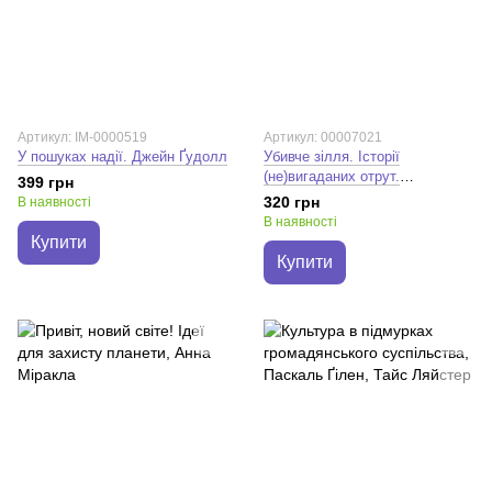
Артикул: IM-0000519
Артикул: 00007021
У пошуках надії. Джейн Ґудолл
Убивче зілля. Історії
(не)вигаданих отрут.
399 грн
Володимир Саркісян
320 грн
В наявності
В наявності
Купити
Купити