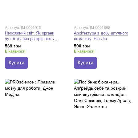
Артикул: IM-0001915
Артикул: IM-0001868
Неосяжний світ. Як органи
Архітектура в добу штучного
чуття тварин розкривають
інтелекту. Ніл Ліч
приховані світи навколо нас.
569 грн
590 грн
Ед Йонґ
В наявності
В наявності
Купити
Купити