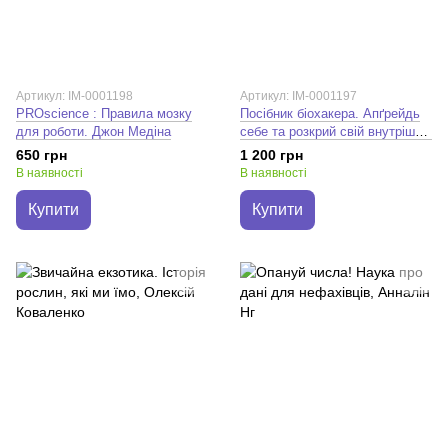
Артикул: IM-0001198
Артикул: IM-0001197
PROscience : Правила мозку
Посібник біохакера. Апґрейдь
для роботи. Джон Медіна
себе та розкрий свій внутрішній
потенціал. Яакко Халметоя;
650 грн
1 200 грн
Оллі Совіярві; Теему Арина
В наявності
В наявності
Купити
Купити