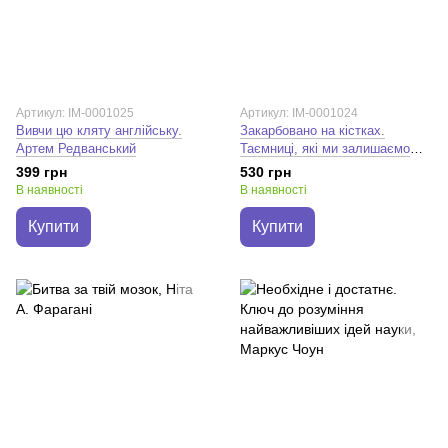
Артикул: IM-0001025
Артикул: IM-0001024
Вивчи цю кляту англійську.
Закарбовано на кістках.
Артем Редванський
Таємниці, які ми залишаємо
після себе. Сью Блек
399 грн
530 грн
В наявності
В наявності
Купити
Купити