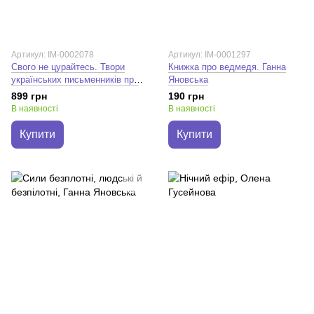
Артикул: IM-0002078
Артикул: IM-0001297
Свого не цурайтесь. Твори
Книжка про ведмедя. Ганна
українських письменників про
Яновська
рідну мову: Антологія. Іван
899 грн
190 грн
Лучук
В наявності
В наявності
Купити
Купити