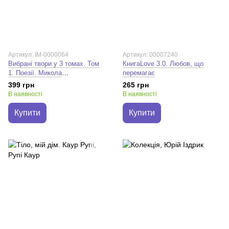
Артикул: IM-0000064
Артикул: 00007240
Вибрані твори у 3 томах. Том
КнигаLove 3.0. Любов, що
1. Поезії. Микола
перемагає
Вінграновський
399 грн
265 грн
В наявності
В наявності
Купити
Купити