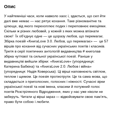
Опис
У найтемніші часи, коли навколо хаос і, здається, що сил йти
далі вже немає — нас рятує кохання. Таке різноманітне та
цілюще, від якого перехоплює подих і переповнює емоціями.
Скільки ж різних любовей, у кожній з яких можна впізнати
свою! Їх об’єднує одне — це щоразу любов, що перемагає.
Збірка поезій «КнигаLove 3.0. Любов, що перемагає» — це 57
віршів про кохання від сучасних українських поетів і класиків.
Третя в серії поетичних антологій видавництва # книголав
збірка чуттєвої та сильної української поезії. Раніше у
видавництві вийшли збірки: «КнигаLove» (упорядниця:
Катерина Бабкіна) та «КнигаLove 2.0. Любов і війна»
(упорядниця: Надія Коверська). Ці вірші наповнюють світлом,
теплом і щемом. Це поезія протиотрути. Це та сама мова, що
складається з приголосних, голосних і ніжності. Сучасні зірки
української поезії та нові імена, класики й потужний голос
поетів Розстріляного Відродження, яких у нас уже ніколи не
заберуть. Читати ці вірші зараз — відвойовувати свою пам’ять,
право бути собою і любити.