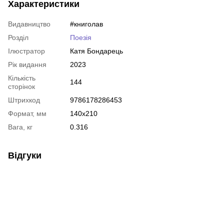
Характеристики
Видавництво
#книголав
Розділ
Поезія
Ілюстратор
Катя Бондарець
Рік видання
2023
Кількість
144
сторінок
Штрихкод
9786178286453
Формат, мм
140х210
Вага, кг
0.316
Відгуки