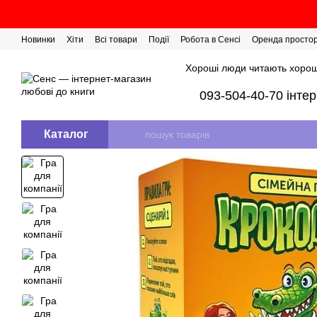
Перейти до основного контенту
Новинки
Хіти
Всі товари
Події
Робота в Сенсі
Оренда просто
Розіграш сертифікатів
Хороші люди читають хорош
093-504-40-70 інте
Каталог