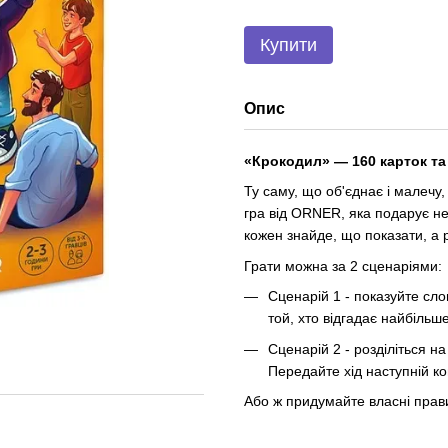
Купити
Опис
«Крокодил» — 160 карток та
Ту саму, що об'єднає і малечу,
гра від ORNER, яка подарує н
кожен знайде, що показати, а 
Грати можна за 2 сценаріями:
Сценарій 1 - показуйте сло
той, хто відгадає найбільше
Сценарій 2 - розділіться на
Передайте хід наступній ко
Або ж придумайте власні правил