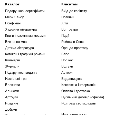
Каталог
Клієнтам
Подарункові сертифікати
Вхід до кабінету
Мерч Сенсу
Новинки
Нонфікшн
Хіти
Художня література
Всі товари
Книги іноземними мовами
Події
Вивчення мов
Робота в Сенсі
Дитяча література
Оренда простору
Комікси і графічні романи
Блог
Кулінарія
Про нас
Журнали
Відгуки
Подарункові видання
Автори
Настільні ігри
Видавництва
Блокноти
Контактна інформація
Альбоми
Оплата і доставка
Артбуки
Публічний договір (оферта)
Різдвяні
Розіграш сертифікатів
Добірки
Ми в соцмережах