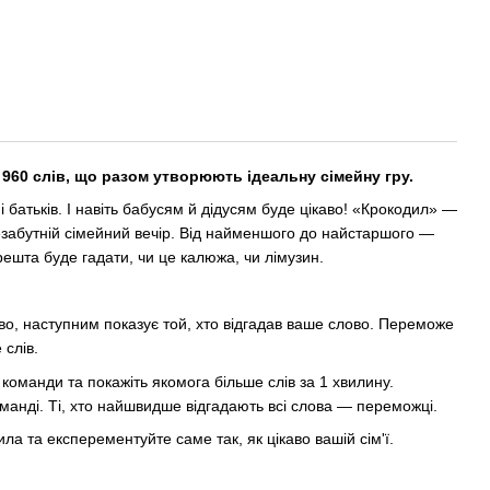
 960 слів, що разом утворюють ідеальну сімейну гру.
 і батьків. І навіть бабусям й дідусям буде цікаво! «Крокодил» —
езабутній сімейний вечір. Від найменшого до найстаршого —
решта буде гадати, чи це калюжа, чи лімузин.
во, наступним показує той, хто відгадав ваше слово. Переможе
 слів.
 команди та покажіть якомога більше слів за 1 хвилину.
манді. Ті, хто найшвидше відгадають всі слова — переможці.
а та експерементуйте саме так, як цікаво вашій сім'ї.