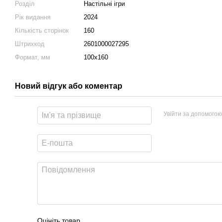
Розділ
Настільні ігри
Рік видання
2024
Кількість сторінок
160
Штрихкод
2601000027295
Формат, мм
100х160
Новий відгук або коментар
Увійти за допомогою
Оцініть товар