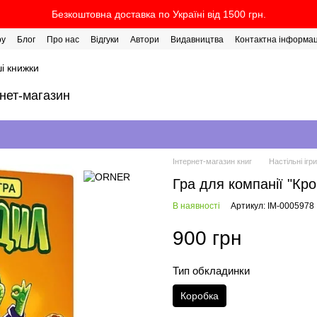
Безкоштовна доставка по Україні від 1500 грн.
ру
Блог
Про нас
Відгуки
Автори
Видавництва
Контактна інформац
і книжки
рнет-магазин
Інтернет-магазин книг
Настільні ігри
Гра для компанії "Кр
В наявності
Артикул: IM-0005978
900 грн
Тип обкладинки
Коробка