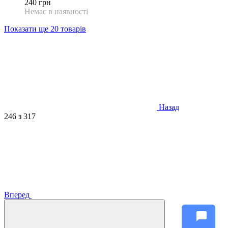
240 грн
Немає в наявності
Показати ще 20 товарів
Назад
246
з 317
Вперед
chat_bubble