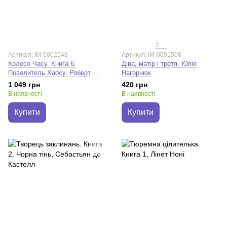
2
Артикул: IM-0002548
Артикул: IM-0001508
Колесо Часу. Книга 6.
Діва, матір і третя. Юлія
Повелитель Хаосу. Роберт
Нагорнюк
Джордан
1 049 грн
420 грн
В наявності
В наявності
Купити
Купити