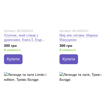
Артикул: IM-0000542
Артикул: IM-0000541
Хлопчик, який співав з
Мир між світами. Марина
драконами. Книга 5. Енді
Макущенко
Шеперд
300 грн
300 грн
В наявності
В наявності
Купити
Купити