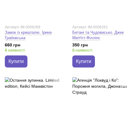
Артикул: IM-0006268
Артикул: IM-0006261
Замок із кришталю. Ірина
Бетані та Чудовисько. Джек
Грабовська
Меґґітт-Філліпс
660 грн
350 грн
В наявності
В наявності
Купити
Купити