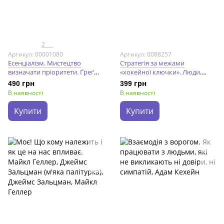
2
Артикул: 00001080
Артикул: 0088257
Есенціалізм. Мистецтво
Стратегія за межами
визначати пріоритети. Ґреґ
«хокейної ключки». Люди,
Маккеон
ймовірності і переможні
490 грн
399 грн
рішення
В наявності
В наявності
Купити
Купити