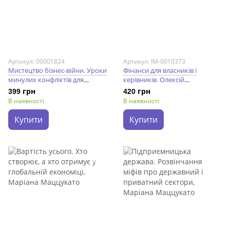
Артикул: 00001824
Артикул: IM-0010373
Мистецтво бізнес-війни. Уроки
Фінанси для власників і
минулих конфліктів для
керівників. Олексій
підприємців і лідерів. Девід
Геращенко
399 грн
420 грн
Браун
В наявності
В наявності
Купити
Купити