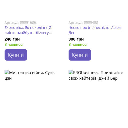
Артикул: 00001636
Артикул: 0000403
Zкономіка. Як покоління Z
Чесно про (не)чесність. Аріелі
zмінює майбутнє біzнесу.
Ден
Джейсон Дорси; Деніс Вілла
240 грн
300 грн
В наявності
В наявності
Купити
Купити