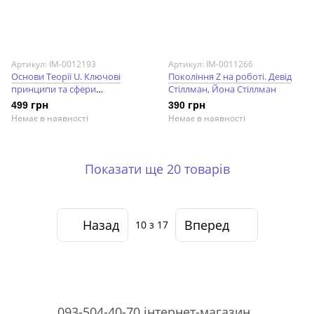
Артикул: IM-0012193
Артикул: IM-0011266
Основи Теорії U. Ключові
Покоління Z на роботі. Девід
принципи та сфери
Стіллман, Йона Стіллман
застосування. Отто Шрамер
499 грн
390 грн
Немає в наявності
Немає в наявності
Показати ще 20 товарів
Назад
Вперед
10
з 17
093-504-40-70 інтернет-магазин