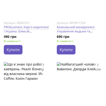
Артикул: 00002331
Артикул: IM-0011526
PRObusiness: Карго-маркетинг
Безжальний менеджмент.
і Україна. Олексій
Управління людьми та
Філановський
прибутком. Друге видання.
490 грн
690 грн
Ден Кеннеді
В наявності
В наявності
Купити
Купити