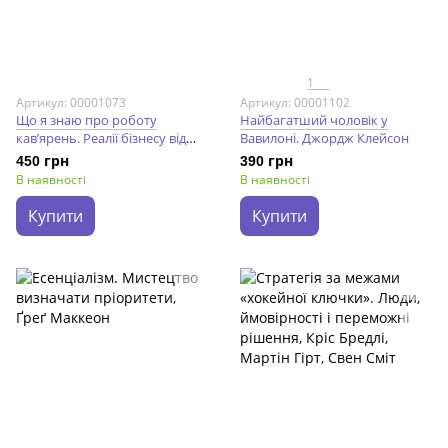
1
Артикул: 00001073
Артикул: 00001102
Що я знаю про роботу
Найбагатший чоловік у
кав’ярень. Реалії бізнесу від
Вавилоні. Джордж Клейсон
власника мережі 3fe Coffee.
450 грн
390 грн
Колін Гармон
В наявності
В наявності
Купити
Купити