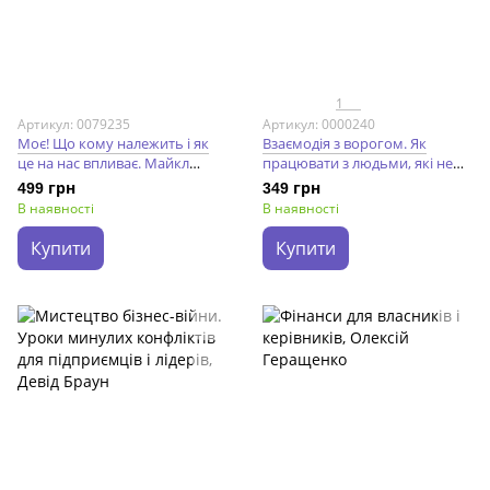
1
Артикул: 0079235
Артикул: 0000240
Моє! Що кому належить і як
Взаємодія з ворогом. Як
це на нас впливає. Майкл
працювати з людьми, які не
Геллер; Джеймс Зальцман
викликають ні довіри, ні
499 грн
349 грн
симпатій. Адам Кехейн
В наявності
В наявності
Купити
Купити