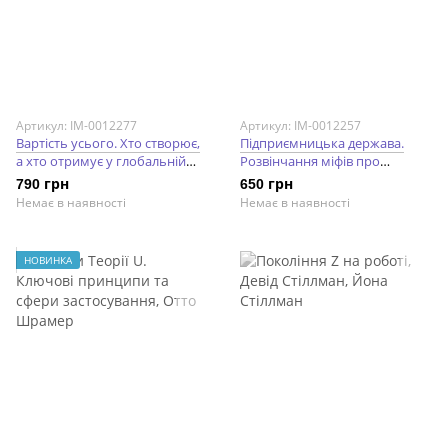
Артикул: IM-0012277
Артикул: IM-0012257
Вартість усього. Хто створює,
Підприємницька держава.
а хто отримує у глобальній
Розвінчання міфів про
економіці. Маріана
державний і приватний
790 грн
650 грн
Маццукато
сектори. Маріана Маццукато
Немає в наявності
Немає в наявності
НОВИНКА