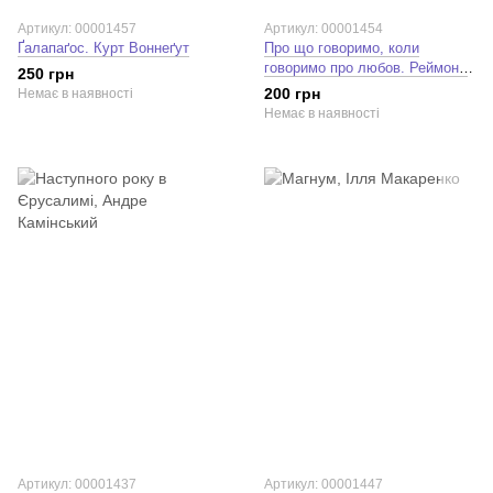
Артикул: 00001457
Артикул: 00001454
Ґалапаґос. Курт Воннеґут
Про що говоримо, коли
говоримо про любов. Реймонд
250 грн
Карвер
200 грн
Немає в наявності
Немає в наявності
Артикул: 00001437
Артикул: 00001447