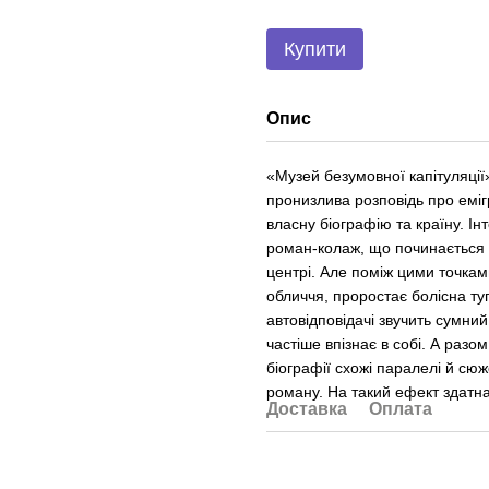
Купити
Опис
«Музей безумовної капітуляції
пронизлива розповідь про еміг
власну біографію та країну. І
роман-колаж, що починається в
центрі. Але поміж цими точкам
обличчя, проростає болісна ту
автовідповідачі звучить сумний
частіше впізнає в собі. А разо
біографії схожі паралелі й сю
роману. На такий ефект здатна
Доставка
Оплата