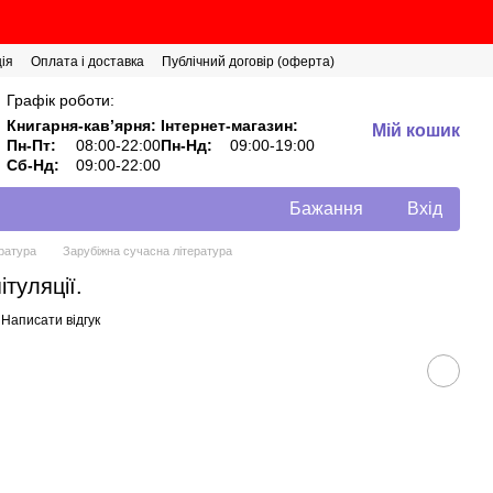
ія
Оплата і доставка
Публічний договір (оферта)
Графік роботи:
Книгарня-кавʼярня:
Інтернет-магазин:
Мій кошик
Пн-Пт:
08:00-22:00
Пн-Нд:
09:00-19:00
Сб-Нд:
09:00-22:00
Бажання
Вхід
ратура
Зарубіжна сучасна література
туляції.
Написати відгук