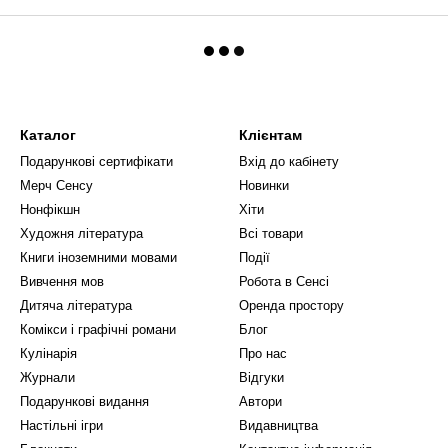
Каталог
Клієнтам
Подарункові сертифікати
Вхід до кабінету
Мерч Сенсу
Новинки
Нонфікшн
Хіти
Художня література
Всі товари
Книги іноземними мовами
Події
Вивчення мов
Робота в Сенсі
Дитяча література
Оренда простору
Комікси і графічні романи
Блог
Кулінарія
Про нас
Журнали
Відгуки
Подарункові видання
Автори
Настільні ігри
Видавництва