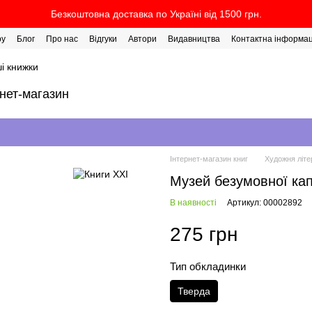
Безкоштовна доставка по Україні від 1500 грн.
ру
Блог
Про нас
Відгуки
Автори
Видавництва
Контактна інформац
і книжки
рнет-магазин
Інтернет-магазин книг
Художня літе
Музей безумовної капі
В наявності
Артикул: 00002892
275 грн
Тип обкладинки
Тверда