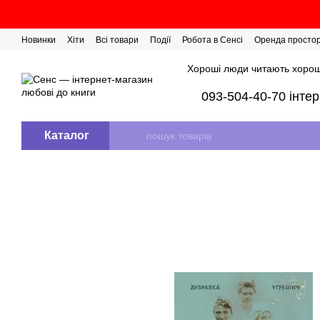
Перейти до основного контенту
Новинки
Хіти
Всі товари
Події
Робота в Сенсі
Оренда просто
Розіграш сертифікатів
Хороші люди читають хорош
093-504-40-70 інте
Каталог