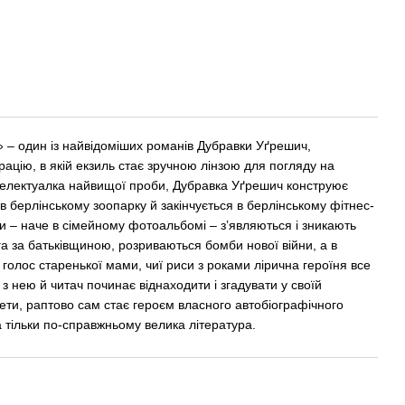
» – один із найвідоміших романів Дубравки Уґрешич,
рацію, в якій екзиль стає зручною лінзою для погляду на
нтелектуалка найвищої проби, Дубравка Уґрешич конструює
 берлінському зоопарку й закінчується в берлінському фітнес-
и – наче в сімейному фотоальбомі – з’являються і зникають
га за батьківщиною, розриваються бомби нової війни, а в
 голос старенької мами, чиї риси з роками лірична героїня все
м з нею й читач починає віднаходити і згадувати у своїй
жети, раптово сам стає героєм власного автобіографічного
 тільки по-справжньому велика література.