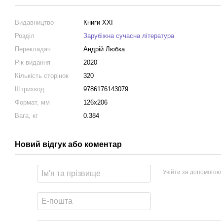
Видавництво
Книги XXI
Розділ
Зарубіжна сучасна література
Перекладач
Андрій Любка
Рік видання
2020
Кількість сторінок
320
Штрихкод
9786176143079
Формат, мм
126х206
Вага, кг
0.384
Новий відгук або коментар
Увійти за допомогою