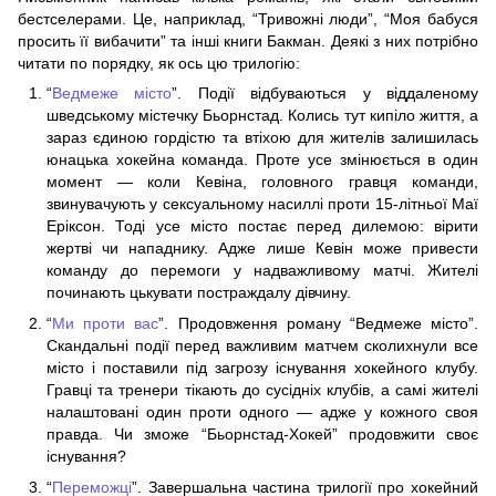
бестселерами. Це, наприклад, “Тривожні люди”, “Моя бабуся
просить її вибачити” та інші книги Бакман. Деякі з них потрібно
читати по порядку, як ось цю трилогію:
“
Ведмеже місто
”. Події відбуваються у віддаленому
шведському містечку Бьорнстад. Колись тут кипіло життя, а
зараз єдиною гордістю та втіхою для жителів залишилась
юнацька хокейна команда. Проте усе змінюється в один
момент — коли Кевіна, головного гравця команди,
звинувачують у сексуальному насиллі проти 15-літньої Маї
Еріксон. Тоді усе місто постає перед дилемою: вірити
жертві чи нападнику. Адже лише Кевін може привести
команду до перемоги у надважливому матчі. Жителі
починають цькувати постраждалу дівчину.
“
Ми проти вас
”. Продовження роману “Ведмеже місто”.
Скандальні події перед важливим матчем сколихнули все
місто і поставили під загрозу існування хокейного клубу.
Гравці та тренери тікають до сусідніх клубів, а самі жителі
налаштовані один проти одного — адже у кожного своя
правда. Чи зможе “Бьорнстад-Хокей” продовжити своє
існування?
“
Переможці
”. Завершальна частина трилогії про хокейний