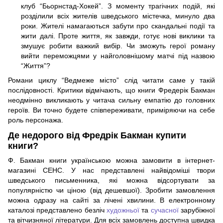
клуб “Бьорнстад-Хокей”. З моменту трагічних подій, які
розділили всіх жителів шведського містечка, минуло два
роки. Жителі намагаються забути про скандальні події та
жити далі. Проте життя, як завжди, готує нові виклики та
змушує робити важкий вибір. Чи зможуть герої роману
вийти переможцями у найголовнішому матчі під назвою
“Життя”?
Романи циклу “Ведмеже місто” слід читати саме у такій
послідовності. Критики відмічають, що книги Фредерік Бакман
неодмінно викликають у читача сильну емпатію до головних
героїв. Ви точно будете співпереживати, приміряючи на себе
роль персонажа.
Де недорого від Фредрік Бакман купити
книги?
Ф. Бакман книги українською можна замовити в інтернет-
магазині СЕНС. У нас представлені найвідоміші твори
шведського письменника, які можна відсортувати за
популярністю чи ціною (від дешевшої). Зробити замовлення
можна одразу на сайті за лічені хвилини. В електронному
каталозі представлено безліч
художньої
та
сучасної
зарубіжної
та вітчизняної літератури. Для всіх замовлень доступна швидка