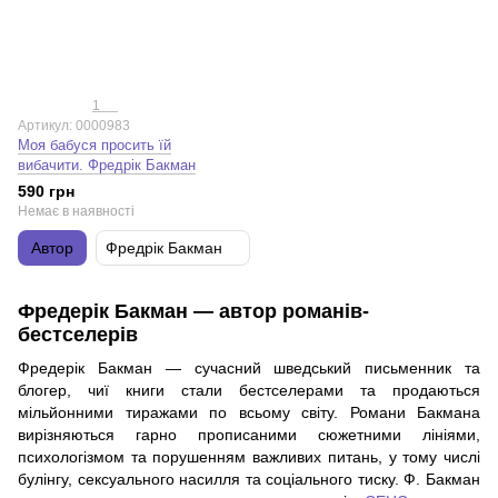
1
Артикул: 0000983
Моя бабуся просить їй
вибачити. Фредрік Бакман
590 грн
Немає в наявності
Автор
Фредрік Бакман
Фредерік Бакман — автор романів-
бестселерів
Фредерік Бакман — сучасний шведський письменник та
блогер, чиї книги стали бестселерами та продаються
мільйонними тиражами по всьому світу. Романи Бакмана
вирізняються гарно прописаними сюжетними лініями,
психологізмом та порушенням важливих питань, у тому числі
булінгу, сексуального насилля та соціального тиску. Ф. Бакман