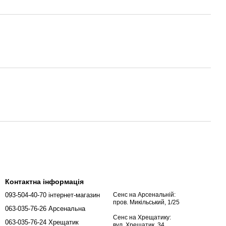
Контактна інформація
093-504-40-70 інтернет-магазин
Сенс на Арсенальній:
пров. Микільський, 1/25
063-035-76-26 Арсенальна
Сенс на Хрещатику:
063-035-76-24 Хрещатик
вул. Хрещатик, 34