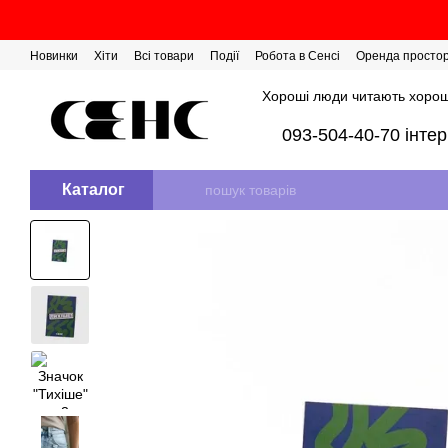
Перейти до основного контенту
Новинки
Хіти
Всі товари
Події
Робота в Сенсі
Оренда просто
Розіграш сертифікатів
Хороші люди читають хорош
093-504-40-70 інте
Каталог