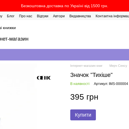
Безкоштовна доставка по Україні від 1500 грн.
ру
Блог
Про нас
Відгуки
Автори
Видавництва
Контактна інформац
і книжки
рнет-магазин
Інтернет-магазин книг
Мерч Сенсу
Значок "Тихіше"
В наявності
Артикул: IMS-000004
395 грн
Купити