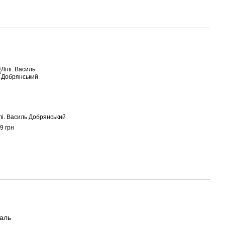
лі. Василь Добрянський
9 грн
маль