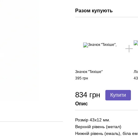
Разом купують
Значок "Тихіше"
Лі
395 грн
43
834 грн
Купити
Опис
Розмір 43х12 мм.
Верхній рівень (метал)
Нижній рівень (емаль), біла е