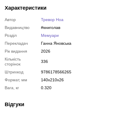
Характеристики
Автор
Тревор Ноа
Видавництво
#книголав
Розділ
Мемуари
Перекладач
Ганна Яновська
Рік видання
2026
Кількість
336
сторінок
Штрихкод
9786178566265
Формат, мм
140x210x26
Вага, кг
0.320
Відгуки