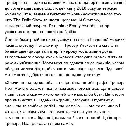
Тревор Ноа — один із найвідоміших стендаперів, який увійшов
до сотні найвпливовіших людей світу 2018 року за версією
журналу Time, ведучий культового новинно-сатиричного ток-
шоу The Daily Show та шести церемоній Grammy,
кількаразовий лауреат Primetime Emmy Awards і автор
успішних стендап-спешелів на Netflix.
Його неймовірний шлях до успіху почався з Південної Африки
часів апартеїду й зі злочину — Тревор з'явився на світ. Син
батька-швейцарця та матері з народу коса, живий доказ
забороненого союзу, коли міжрасові стосунки карали п’ятьма
роками ув’язнення. Мати мусила вдаватися до крайніх, часом
абсурдних заходів, щоб сховати сина від влади, яка будь-якої
миті могла відібрати незаконнонароджену дитину.
«Злочинно народжений» — це іронічна автобіографія Тревора
Ноа, малого бешкетника та невгамовного юнака, що знайшов
у світі своє місце — якого начебто не мало би бути. Це історія
про дитинство в Південній Африці, стосунки із бунтівною,
сильною та глибоко релігійною матір’ю — його союзницею і
жінкою, яка відчайдушно намагалася врятувати сина із
замкненого кола бідності, насилля й залежностей. Це історія
Тревора Ноа, розказана ним самим.