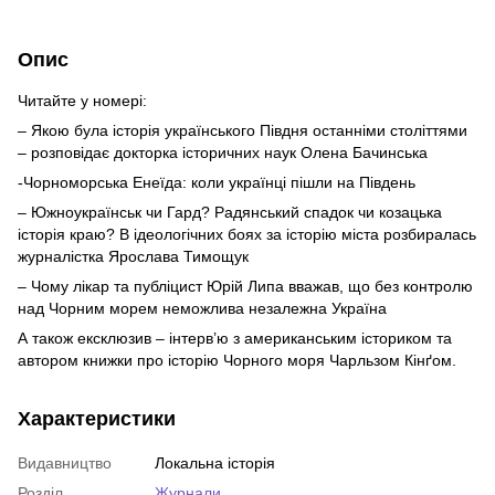
Опис
Читайте у номері:
– Якою була історія українського Півдня останніми століттями
– розповідає докторка історичних наук Олена Бачинська
-Чорноморська Енеїда: коли українці пішли на Південь
– Южноукраїнськ чи Гард? Радянський спадок чи козацька
історія краю? В ідеологічних боях за історію міста розбиралась
журналістка Ярослава Тимощук
– Чому лікар та публіцист Юрій Липа вважав, що без контролю
над Чорним морем неможлива незалежна Україна
А також ексклюзив – інтерв’ю з американським істориком та
автором книжки про історію Чорного моря Чарльзом Кінґом.
Характеристики
Видавництво
Локальна історія
Розділ
Журнали