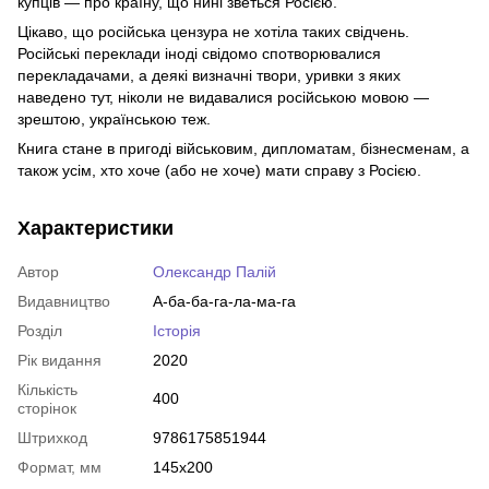
купців — про країну, що нині зветься Росією.
Цікаво, що російська цензура не хотіла таких свідчень.
Російські переклади іноді свідомо спотворювалися
перекладачами, а деякі визначні твори, уривки з яких
наведено тут, ніколи не видавалися російською мовою —
зрештою, українською теж.
Книга стане в пригоді вій­сько­­вим, дипломатам, бізнесменам, а
також усім, хто хоче (або не хоче) мати справу з Росією.
Характеристики
Автор
Олександр Палій
Видавництво
А-ба-ба-га-ла-ма-га
Розділ
Історія
Рік видання
2020
Кількість
400
сторінок
Штрихкод
9786175851944
Формат, мм
145х200