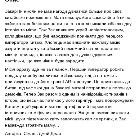
Закарі Їн ніколи не мав нагоди дізнатися більше про своє
китайське походження. Мати виховує його самостійно й вічно
зайнята зароблянням на життя, а в школі вивчали хіба західну
історію та міфи. Тож Зак виявився украй непідготовленим,
коли дізнався, що був народжений прийняти дух першого
імператора Китаю. Хлопець має виконати важливу місію:
закрити портал у китайський підземний світ до настання
місяця привидів, інакше лазівка для духів відкриється
настільки, що вже нічим буде зарадити.
Місія одразу йде не за планом. Перший імператор робить
невдалу спробу оселитися в Заковому тілі, а натомість
прив’язується до його ігрової AR-гарнітури. Це призводить до
битви, під час якої душа Закової матері потрапляє у полон до
демонів. Тепер Зак разом з одним із найвідоміших тиранів в
історії, що весь час патякає у його гарнітурі, має подорожувати
Китаєм, щоб украсти магічні артефакти й перемогти
історичних та міфічних персонажів. Якщо не зможе виконати
місії, духи підземного світу заполонять світ смертних, а Зак
назавжди втратить маму…
Авторка: Сіжань Джей Джао