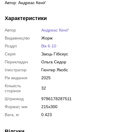
Автор: Андреас Кеніґ
Характеристики
Автор
Андреас Кеніґ
Видавництво
Жорж
Розділ
Вік 6-10
Серія
Заєць Гібіскус
Перекладач
Ольга Сидор
Ілюстратор
Гюнтер Якобс
Рік видання
2025
Кількість
32
сторінок
Штрихкод
9786178287511
Формат, мм
215х300
Вага, кг
0.423
Відгуки