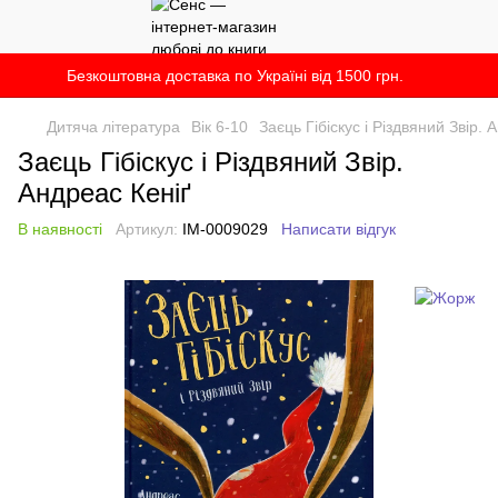
Безкоштовна доставка по Україні від 1500 грн.
Дитяча література
Вік 6-10
Заєць Гібіскус і Різдвяний Звір. 
Заєць Гібіскус і Різдвяний Звір.
Андреас Кеніґ
В наявності
Артикул:
IM-0009029
Написати відгук