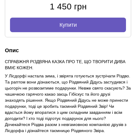
1 450 грн
Купити
Опис
СПРАВЖНЯ РІЗДВЯНА КАЗКА ПРО ТЕ, ЩО ТВОРИТИ ДИВА
ВМІЄ КОЖЕН.
У Лісдорфі настала зима, і звірята готуються зустрічати Різдво.
Та раптом вони дізнаються, що Різдвяний Дідусь застудився і
цьогоріч не розвозитиме подарунки. Невже свято скасують? За
чашечкою гарячого какао заєць Гібіскус та його друзі
знаходять рішення. Якщо Різдвяний Дідусь не може принести
подарунки, тоді це зробить таємний Різдвяний Звір! Чи
вдасться йому впоратися з цим складним завданням і всім
догодити? l хто тоді підготує подарунок для нього?
Дочекайтеся Різдва разом з невгамовною компанією друзів з
Лісдорфа і дізнайтеся таємницю Різдвяного Звіра.