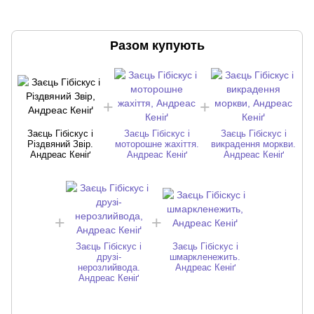
Разом купують
Заєць Гібіскус і
Заєць Гібіскус і
Заєць Гібіскус і
Різдвяний Звір.
моторошне жахіття.
викрадення моркви.
Андреас Кеніґ
Андреас Кеніґ
Андреас Кеніґ
Заєць Гібіскус і
Заєць Гібіскус і
друзі-
шмаркленежить.
нерозлийвода.
Андреас Кеніґ
Андреас Кеніґ