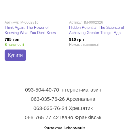
Артикул: IM-0002816
Артикул: IM-0002326
Think Again: The Power of
Hidden Potential: The Science of
Knowing What You Don't Know.
Achieving Greater Things. Адам
Адам Ґрант
Ґрант
785 грн
910 грн
В наявності
Немає в наявності
Купити
093-504-40-70 інтернет-магазин
063-035-76-26 Арсенальна
063-035-76-24 Хрещатик
066-765-77-42 Івано-Франківськ
Контактна інформація