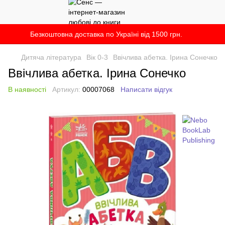
Безкоштовна доставка по Україні від 1500 грн.
Дитяча література
Вік 0-3
Ввічлива абетка. Ірина Сонечко
Ввічлива абетка. Ірина Сонечко
В наявності
Артикул:
00007068
Написати відгук