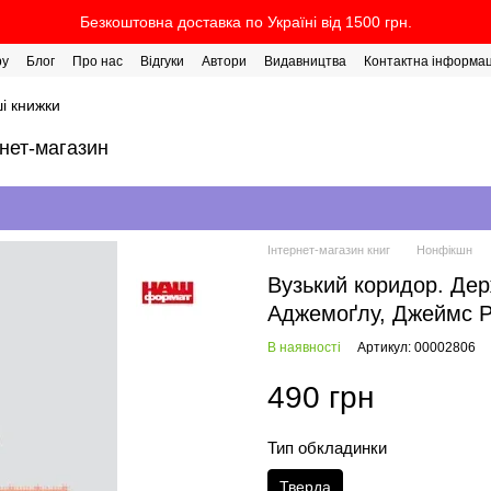
Безкоштовна доставка по Україні від 1500 грн.
ру
Блог
Про нас
Відгуки
Автори
Видавництва
Контактна інформац
і книжки
рнет-магазин
Інтернет-магазин книг
Нонфікшн
Вузький коридор. Дер
Аджемоґлу, Джеймс Р
В наявності
Артикул: 00002806
490 грн
Тип обкладинки
Тверда