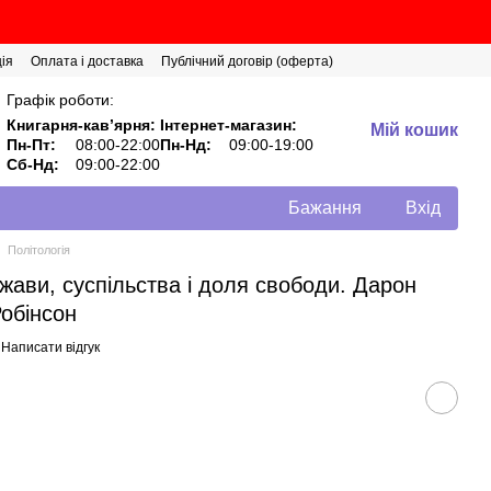
ія
Оплата і доставка
Публічний договір (оферта)
Графік роботи:
Книгарня-кавʼярня:
Інтернет-магазин:
Мій кошик
Пн-Пт:
08:00-22:00
Пн-Нд:
09:00-19:00
Сб-Нд:
09:00-22:00
Бажання
Вхід
Політологія
жави, суспільства і доля свободи. Дарон
обінсон
Написати відгук