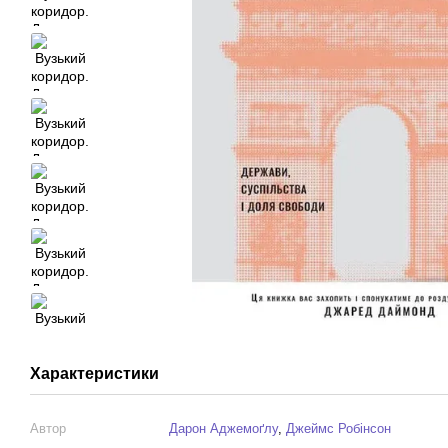
Характеристики
Автор
Дарон Аджемоґлу
,
Джеймс Робінсон