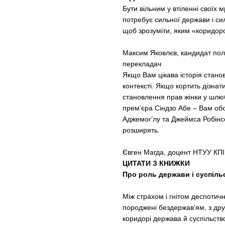
Бути вільним у втіленні своїх
потребує сильної держави і си
щоб зрозуміти, яким «коридором
Максим Яковлєв, кандидат пол
перекладач
Якщо Вам цікава історія стан
контексті. Якщо кортить дізнат
становлення прав жінки у шлюбі
прем’єра Сіндзо Абе – Вам об
Аджемог’лу та Джеймса Робінсо
розширять.
Євген Магда, доцент НТУУ КПІ і
ЦИТАТИ З КНИЖКИ
Про роль держави і суспіль
Між страхом і гнітом деспотичн
породжені бездержав’ям, з дру
коридорі держава й суспільств