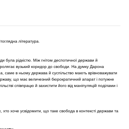
98
вітоглядна література.
ди була рідкістю. Між гнітом деспотичної держави й
пролягає вузький коридор до свободи. На думку Дарона
а, саме в ньому держава й суспільство мають врівноважувати
ержаву, що має величезний бюрократичний апарат і потужне
пільстві співпрацю й захистити його від маніпуляцій поділами і
х, хто хоче усвідомити, що таке свобода в контексті держави та