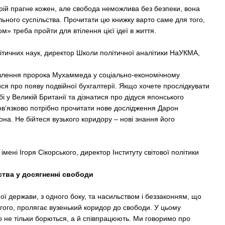
 мрій прагне кожен, але свобода неможлива без безпеки, вона
льного суспільства. Прочитати цю книжку варто саме для того,
» треба пройти для втілення цієї ідеї в життя.
ітичних наук, директор Школи політичної аналітики НаУКМА,
овлення пророка Мухаммеда у соціально-економічному
ися про появу подвійної бухгалтерії. Якщо хочете прослідкувати
 у Великій Британії та дізнатися про дідуся японського
ов’язково потрібно прочитати нове дослідження Дарон
на. Не бійтеся вузького коридору – нові знання його
мені Ігоря Сікорського, директор Інституту світової політики
ства у досягненні свободи
ої держави, з одного боку, та насильством і беззаконням, що
гого, пролягає вузенький коридор до свободи. У цьому
о не тільки борються, а й співпрацюють. Ми говоримо про