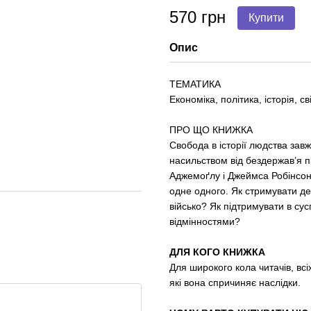
570 грн
Купити
Опис
ТЕМАТИКА
Економіка, політика, історія, с
ПРО ЩО КНИЖКА
Свобода в історії людства завж
насильством від бездержав’я 
Аджемоґлу і Джеймса Робінсон
одне одного. Як стримувати д
військо? Як підтримувати в сус
відмінностями?
ДЛЯ КОГО КНИЖКА
Для широкого кола читачів, всі
які вона спричиняє наслідки.