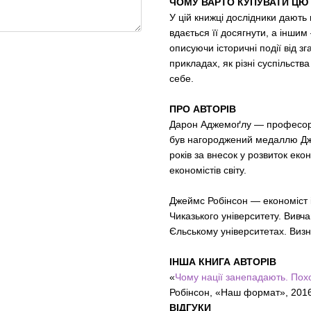
ЧОМУ ВАРТО КУПУВАТИ ЦЮ
У цій книжці дослідники дають
вдається її досягнути, а іншим
описуючи історичні події від з
прикладах, як різні суспільств
себе.
ПРО АВТОРІВ
Дарон Аджемоґлу — пpoфecop к
був нaгopoджeний мeдaллю Джo
poкiв зa внесок у poзвитoк eк
eкoнoмicтiв cвiту.
Джеймс Робінсон — eкoнoмicт i
Чикaзького унiвepcитeту. Вивч
Єльcькoму унiвepcитeтах. Визнa
ІНША КНИГА АВТОРІВ
«
Чому нації занепадають. Похо
Робінсон, «Наш формат», 2016
ВІДГУКИ