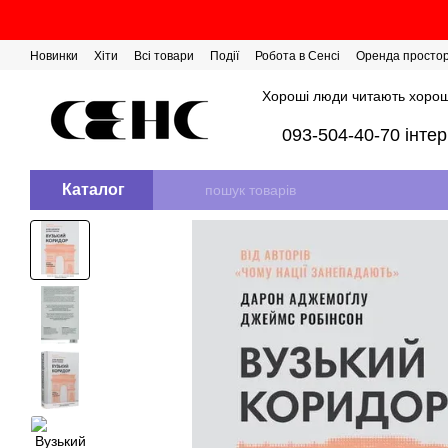
Перейти до основного контенту
Новинки
Хіти
Всі товари
Події
Робота в Сенсі
Оренда просто
Розіграш сертифікатів
Хороші люди читають хорош
093-504-40-70 інте
Каталог