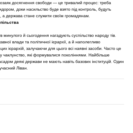
 позаяк досягнення свободи — це тривалий процес: треба
дором, доки насильство буде взято під контроль, будуть
и, а держава стане служити своїм громадянам.
спільства
в минулого й сьогодення нагадують суспільство народу тів.
авної влади та політичної ієрархії, а й наполегливо
их ієрархій, залучаючи для цього всі наявні засоби. Часто це
 у чаклунство, які формувалися поколіннями. Найбільше
садом деякі держави не мають навіть базових інституцій. Один
сучасний Ліван.