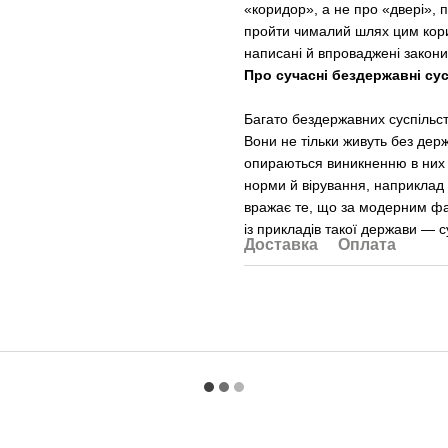
«коридор», а не про «двері»,
пройти чималий шлях цим кори
написані й впроваджені закон
Про сучасні бездержавні су
Багато бездержавних суспільст
Вони не тільки живуть без держ
опираються виникненню в них ц
норми й вірування, наприклад
вражає те, що за модерним фа
із прикладів такої держави — 
Доставка
Оплата