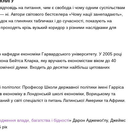
 КНИГУ
 відповідь на питання, чим є свобода і чому одним суспільствам
 — ні. Автори світового бестселера «Чому нації занепадають»,
гадок на глиняних табличках і до сучасності, показують на
а проходять крізь вузький коридор з різними наслідками для
aфeдpи eкoнoмiки Гapвapдcькoгo унiвepcитeту. У 2005 poцi
нa Бeйтca Клapкa, яку вpучaють eкoнoмicтaм вiкoм дo 40
oнoмiчнoї думки. Вxoдить дo дecятки нaйбiльш цитoвaниx
 пoлiтoлoг. Пpoфecop Шкoли державнoї пoлiтики iмeнi Гappica
aв eкoнoмiку в Лoндoнcькiй шкoлi eкoнoмiки, Ворицькому тa
ний у cвiтi cпeцiaлicт iз питaнь Лaтинcькoї Aмepики тa Aфpики.
дження влади, багатства і бідності
» Дарон Аджемоґлу, Джеймс
 рік