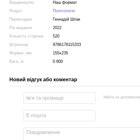
Видавництво
Наш формат
Розділ
Політологія
Перекладач
Геннадій Шпак
Рік видання
2022
Кількість сторінок
520
Штрихкод
9786178115333
Формат, мм
155х235
Вага, кг
0.800
Новий відгук або коментар
Увійти за допомогою