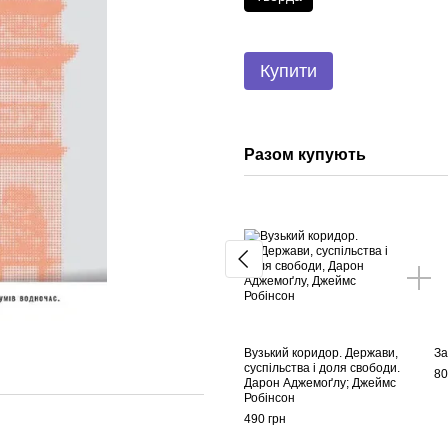
Купити
Разом купують
Вузький коридор. Держави,
За
суспільства і доля свободи.
80
Дарон Аджемоґлу; Джеймс
Робінсон
490 грн