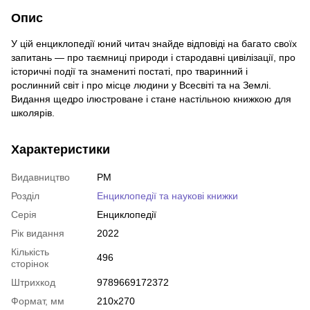
Опис
У цій енциклопедії юний читач знайде відповіді на багато своїх
запитань — про таємниці природи і стародавні цивілізації, про
історичні події та знамениті постаті, про тваринний і
рослинний світ і про місце людини у Всесвіті та на Землі.
Видання щедро ілюстроване і стане настільною книжкою для
школярів.
Характеристики
Видавництво
РМ
Розділ
Енциклопедії та наукові книжки
Серія
Енциклопедії
Рік видання
2022
Кількість
496
сторінок
Штрихкод
9789669172372
Формат, мм
210х270