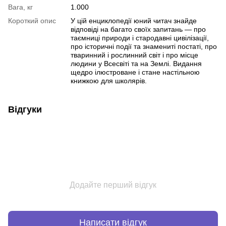
Вага, кг
1.000
Короткий опис
У цій енциклопедії юний читач знайде
відповіді на багато своїх запитань — про
таємниці природи і стародавні цивілізації,
про історичні події та знамениті постаті, про
тваринний і рослинний світ і про місце
людини у Всесвіті та на Землі. Видання
щедро ілюстроване і стане настільною
книжкою для школярів.
Відгуки
Додайте перший відгук
Написати відгук