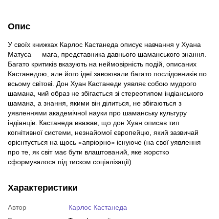
Опис
У своїх книжках Карлос Кастанеда описує навчання у Хуана
Матуса — мага, представника давнього шаманського знання.
Багато критиків вказують на неймовірність подій, описаних
Кастанедою, але його ідеї завоювали багато послідовників по
всьому світові. Дон Хуан Кастанеди уявляє собою мудрого
шамана, чий образ не збігається зі стереотипом індіанського
шамана, а знання, якими він ділиться, не збігаються з
уявленнями академічної науки про шаманську культуру
індіанців. Кастанеда вважав, що дон Хуан описав тип
когнітивної системи, незнайомої європейцю, який зазвичай
орієнтується на щось «апріорно» існуюче (на свої уявлення
про те, як світ має бути влаштований, яке жорстко
сформувалося під тиском соціалізації).
Характеристики
Автор
Карлос Кастанеда