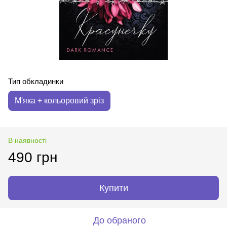
Тип обкладинки
М'яка + кольоровий зріз
В наявності
490 грн
Купити
До обраного