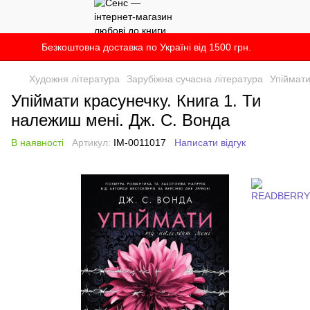
Безкоштовна доставка по Україні від 1500 грн.
Художня література
Зарубіжна сучасна література
Упіймати
Упіймати красунечку. Книга 1. Ти
належиш мені. Дж. С. Вонда
В наявності
Артикул:
IM-0011017
Написати відгук