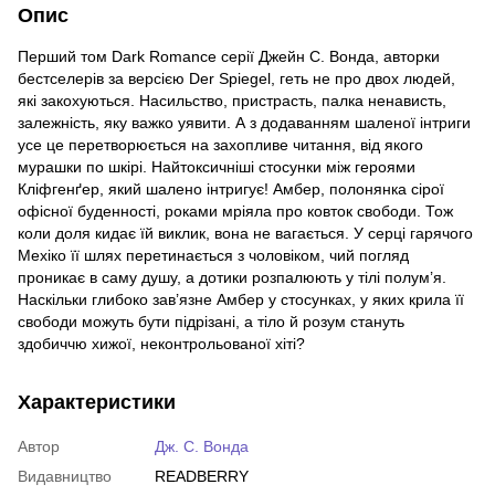
Опис
Перший том Dark Romance серії Джейн С. Вонда, авторки
бестселерів за версією Der Spiegel, геть не про двох людей,
які закохуються. Насильство, пристрасть, палка ненависть,
залежність, яку важко уявити. А з додаванням шаленої інтриги
усе це перетворюється на захопливе читання, від якого
мурашки по шкірі. Найтоксичніші стосунки між героями
Кліфгенґер, який шалено інтригує! Амбер, полонянка сірої
офісної буденності, роками мріяла про ковток свободи. Тож
коли доля кидає їй виклик, вона не вагається. У серці гарячого
Мехіко її шлях перетинається з чоловіком, чий погляд
проникає в саму душу, а дотики розпалюють у тілі полум’я.
Наскільки глибоко зав’язне Амбер у стосунках, у яких крила її
свободи можуть бути підрізані, а тіло й розум стануть
здобиччю хижої, неконтрольованої хіті?
Характеристики
Автор
Дж. С. Вонда
Видавництво
READBERRY