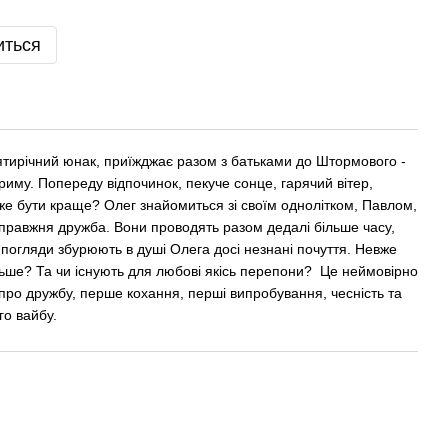
иться
цятирічний юнак, приїжджає разом з батьками до Штормового -
риму. Попереду відпочинок, пекуче сонце, гарячий вітер,
оже бути краще? Олег знайомиться зі своїм однолітком, Павлом,
справжня дружба. Вони проводять разом дедалі більше часу,
і погляди збурюють в душі Олега досі незнані почуття. Невже
льше? Та чи існують для любові якісь перепони? Це неймовірно
про дружбу, перше кохання, перші випробування, чесність та
го вайбу.