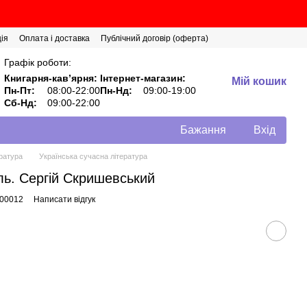
ія
Оплата і доставка
Публічний договір (оферта)
Графік роботи:
Книгарня-кавʼярня:
Інтернет-магазин:
Мій кошик
Пн-Пт:
08:00-22:00
Пн-Нд:
09:00-19:00
Сб-Нд:
09:00-22:00
Бажання
Вхід
ратура
Українська сучасна література
ь. Сергій Скришевський
000012
Написати відгук