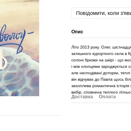
Повідомити, коли з'яв
Опис
Літо 2013 року. Олег, шістнад
затишного курортного села в К
солоні бризки на шкірі - що м
і між хлопцями зароджується 
але несподівані доторки, тепл
він відчуває до Павла щось бі
захоплива романтична історія 
вибір, сповнена теплого літньо
Доставка
Оплата