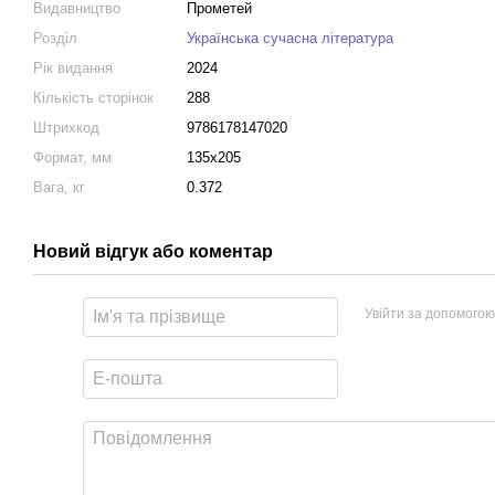
Видавництво
Прометей
Розділ
Українська сучасна література
Рік видання
2024
Кількість сторінок
288
Штрихкод
9786178147020
Формат, мм
135x205
Вага, кг
0.372
Новий відгук або коментар
Увійти за допомогою