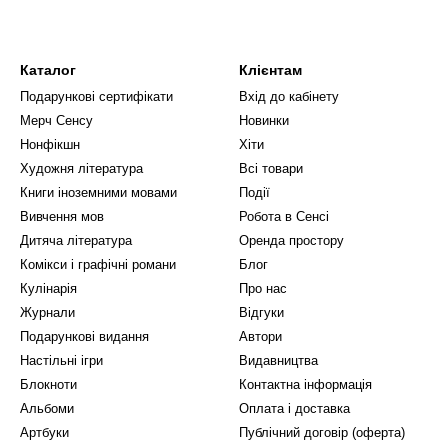
Каталог
Клієнтам
Подарункові сертифікати
Вхід до кабінету
Мерч Сенсу
Новинки
Нонфікшн
Хіти
Художня література
Всі товари
Книги іноземними мовами
Події
Вивчення мов
Робота в Сенсі
Дитяча література
Оренда простору
Комікси і графічні романи
Блог
Кулінарія
Про нас
Журнали
Відгуки
Подарункові видання
Автори
Настільні ігри
Видавництва
Блокноти
Контактна інформація
Альбоми
Оплата і доставка
Артбуки
Публічний договір (оферта)