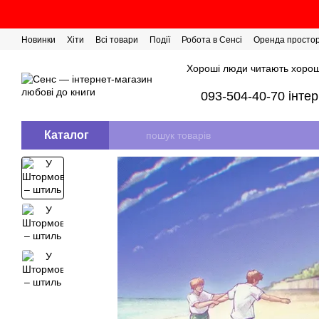
Перейти до основного контенту
Новинки
Хіти
Всі товари
Події
Робота в Сенсі
Оренда просто
Розіграш сертифікатів
Хороші люди читають хорош
093-504-40-70 інте
Каталог