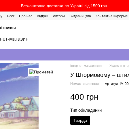
Безкоштовна доставка по Україні від 1500 грн.
ру
Блог
Про нас
Відгуки
Автори
Видавництва
Контактна інформац
і книжки
рнет-магазин
Інтернет-магазин книг
Художня літе
У Штормовому – штил
Немає в наявності
Артикул: IM-0
400 грн
Тип обкладинки
Тверда