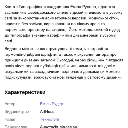
Книга «Типографія» є спадщиною Еміля Рудера, одного із
засновників швейцарського стилю в дизайні, відомого в усьому
світі за використання асиметричної верстки, модульної сітки,
шрифтів без засічок, вирівнювання по лівому краю та
порожнього простору на сторінці. Його методологічний підхід
до типографії визнаний графічними дизайнерами в усьому
світі.
Видання містить чітко структуровані теми, ілюстрації та
гармонійно дібрані шрифти, а також міркування автора про
принципи дизайну загалом.Сьогодні, через більш ніж п'ятдесят
років після першої публікації цієї книги, чимало її тез досі є
актуальними та засадничими, водночас з деякими ви можете
подискутувати, враховуючи нові тенденції у світовому дизайні.
Характеристики
Автор
Еміль Рудер
Видавництво
ArtHuss
Розділ
Технології
Перекладач
Анастасія Маламан