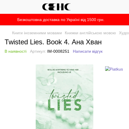
Безкоштовна доставка по Україні від 1500 грн.
Книги іноземними мовами
Книжки англійською мовою
Худо
Twisted Lies. Book 4. Ана Хван
В наявності
Артикул:
IM-0008251
Написати відгук