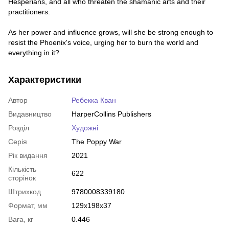
Hesperians, and all who threaten the shamanic arts and their
practitioners.
As her power and influence grows, will she be strong enough to
resist the Phoenix's voice, urging her to burn the world and
everything in it?
Характеристики
Автор
Ребекка Кван
Видавництво
HarperCollins Publishers
Розділ
Художні
Серія
The Poppy War
Рік видання
2021
Кількість
622
сторінок
Штрихкод
9780008339180
Формат, мм
129x198x37
Вага, кг
0.446