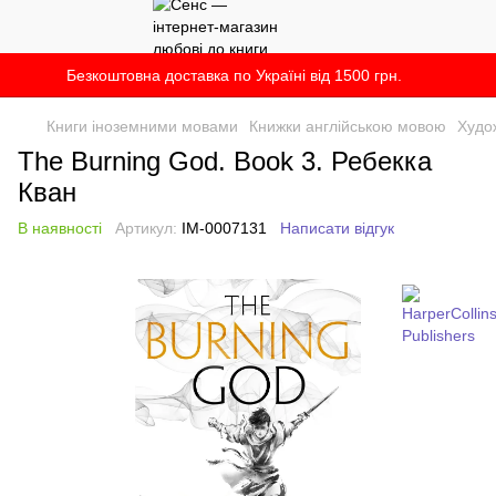
Безкоштовна доставка по Україні від 1500 грн.
Книги іноземними мовами
Книжки англійською мовою
Худо
The Burning God. Book 3. Ребекка
Кван
В наявності
Артикул:
IM-0007131
Написати відгук