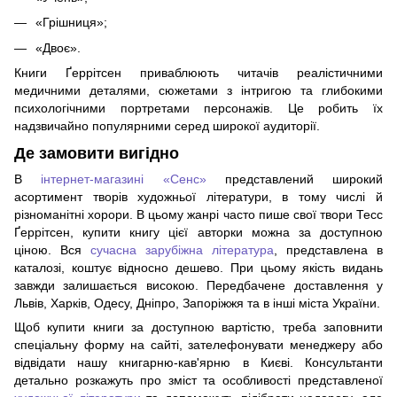
«Грішниця»;
«Двоє».
Книги Ґеррітсен приваблюють читачів реалістичними
медичними деталями, сюжетами з інтригою та глибокими
психологічними портретами персонажів. Це робить їх
надзвичайно популярними серед широкої аудиторії.
Де замовити вигідно
В
інтернет-магазині «Сенс»
представлений широкий
асортимент творів художньої літератури, в тому числі й
різноманітні хорори. В цьому жанрі часто пише свої твори Тесс
Ґеррітсен, купити книгу цієї авторки можна за доступною
ціною. Вся
сучасна зарубіжна література
, представлена в
каталозі, коштує відносно дешево. При цьому якість видань
завжди залишається високою. Передбачене доставлення у
Львів, Харків, Одесу, Дніпро, Запоріжжя та в інші міста України.
Щоб купити книги за доступною вартістю, треба заповнити
спеціальну форму на сайті, зателефонувати менеджеру або
відвідати нашу книгарню-кав'ярню в Києві. Консультанти
детально розкажуть про зміст та особливості представленої