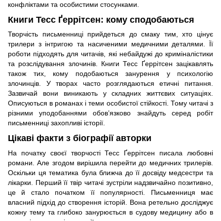
конфліктами та особистими стосунками.
Книги Тесс Ґеррітсен: кому сподобаються
Творчість письменниці прийдеться до смаку тим, хто цінує
трилери з інтригою та насиченими медичними деталями. Її
роботи підходять для читачів, які небайдужі до криміналістики
та розслідування злочинів. Книги Тесс Ґеррітсен зацікавлять
також тих, кому подобаються занурення у психологію
злочинців. У творах часто розглядаються етичні питання.
Зазвичай вони виникають у складних життєвих ситуаціях.
Описуються в романах і теми особистої стійкості. Тому читачі з
різними уподобаннями обов’язково знайдуть серед робіт
письменниці захопливі історії.
Цікаві факти з біографії авторки
На початку своєї творчості Тесс Ґеррітсен писала любовні
романи. Але згодом вирішила перейти до медичних трилерів.
Оскільки ця тематика була ближча до її досвіду медсестри та
лікарки. Перший її твір читачі зустріли надзвичайно позитивно,
це й стало початком її популярності. Письменниця має
власний підхід до створення історій. Вона ретельно досліджує
кожну тему та глибоко занурюється в судову медицину або в