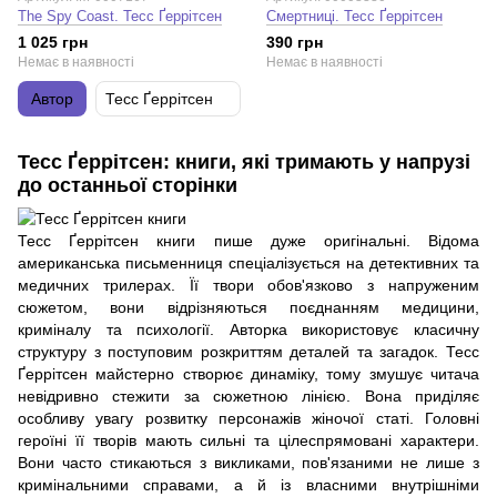
The Spy Coast. Тесс Ґеррітсен
Смертниці. Тесс Ґеррітсен
1 025 грн
390 грн
Немає в наявності
Немає в наявності
Автор
Тесс Ґеррітсен
Тесс Ґеррітсен: книги, які тримають у напрузі
до останньої сторінки
Тесс Ґеррітсен книги пише дуже оригінальні. Відома
американська письменниця спеціалізується на детективних та
медичних трилерах. Її твори обов'язково з напруженим
сюжетом, вони відрізняються поєднанням медицини,
криміналу та психології. Авторка використовує класичну
структуру з поступовим розкриттям деталей та загадок. Тесс
Ґеррітсен майстерно створює динаміку, тому змушує читача
невідривно стежити за сюжетною лінією. Вона приділяє
особливу увагу розвитку персонажів жіночої статі. Головні
героїні її творів мають сильні та цілеспрямовані характери.
Вони часто стикаються з викликами, пов'язаними не лише з
кримінальними справами, а й із власними внутрішніми