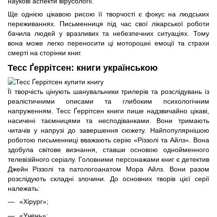
наукові аспекти вірусології.
Ще однією цікавою рисою її творчості є фокус на людських
переживаннях. Письменниця під час свої лікарської роботи
бачила людей у вразливих та небезпечних ситуаціях. Тому
вона може легко переносити ці моторошні емоції та страхи
смерті на сторінки книг.
Тесс Ґеррітсен: книги українською
Її творчість цінують шанувальники трилерів та розслідувань із
реалістичними описами та глибоким психологічним
напруженням. Тесс Ґеррітсен книги пише надзвичайно цікаві,
насичені таємницями та несподіванками. Вони тримають
читачів у напрузі до завершення сюжету. Найпопулярнішою
роботою письменниці вважають серію «Різзолі та Айлз». Вона
здобула світове визнання, ставши основою однойменного
телевізійного серіалу. Головними персонажами книг є детектив
Джейн Різзолі та патологоанатом Мора Айлз. Вони разом
розслідують складні злочини. До основних творів цієї серії
належать:
«Хірург»;
«Учень»;