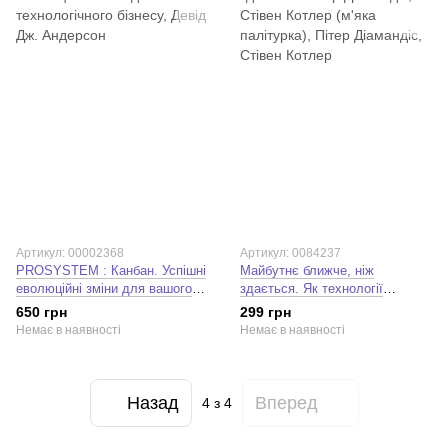
Артикул: 00002368
Артикул: 0084237
PROSYSTEM : Канбан. Успішні
Майбутнє ближче, ніж
еволюційні зміни для вашого
здається. Як технології
технологічного бізнесу (у).
змінюють бізнес,
650 грн
299 грн
Лінда Бейлі. Девід Дж.
промисловість і наше життя
Немає в наявності
Немає в наявності
Андерсон
Назад
Вперед
4
з 4