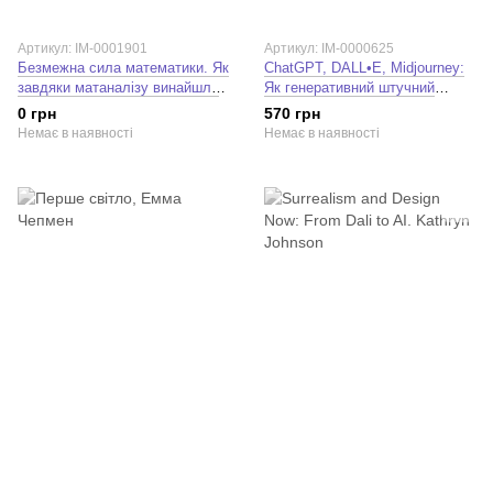
Артикул: IM-0001901
Артикул: IM-0000625
Безмежна сила математики. Як
ChatGPT, DALL•E, Midjourney:
завдяки матаналізу винайшли
Як генеративний штучний
смартфони, телебачення і
інтелект змінює світ.
0 грн
570 грн
GPS. Стівен Строґац
Олександр Краковецький
Немає в наявності
Немає в наявності