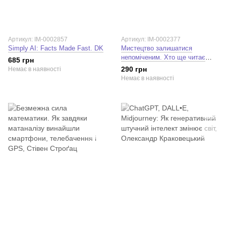
Артикул: IM-0002857
Артикул: IM-0002377
Simply AI: Facts Made Fast. DK
Мистецтво залишатися
непоміченим. Хто ще читає
685 грн
ваші імейли?. Кевін Митник
290 грн
Немає в наявності
Немає в наявності