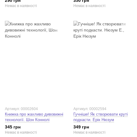
290 грн
350 грн
Лук'янофф; Джонатан Гайдт
Діксон
Немає в наявності
Немає в наявності
Артикул: 00002604
Артикул: 00002594
Книжка про жахливо дивовижні
Гучніше! Як створювати круті
технології. Шон Коннолі
подкасти. Ерік Нюзум
345 грн
349 грн
Немає в наявності
Немає в наявності