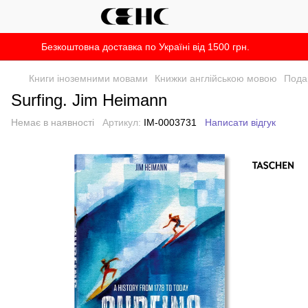
Безкоштовна доставка по Україні від 1500 грн.
Книги іноземними мовами
Книжки англійською мовою
Пода
Surfing. Jim Heimann
Немає в наявності
Артикул:
IM-0003731
Написати відгук