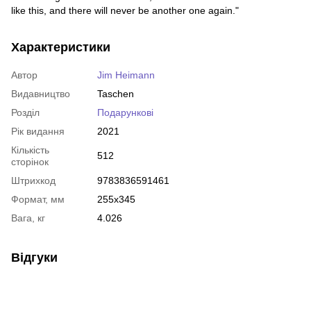
like this, and there will never be another one again."
Характеристики
Автор
Jim Heimann
Видавництво
Taschen
Розділ
Подарункові
Рік видання
2021
Кількість
512
сторінок
Штрихкод
9783836591461
Формат, мм
255х345
Вага, кг
4.026
Відгуки