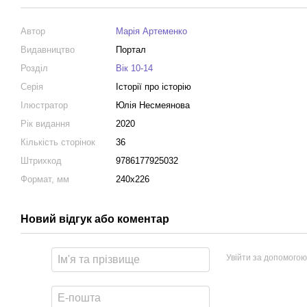
Автор
Марія Артеменко
Видавництво
Портал
Розділ
Вік 10-14
Серія
Історії про історію
Ілюстратор
Юлія Несмеянова
Рік видання
2020
Кількість сторінок
36
Штрихкод
9786177925032
Формат, мм
240х226
Новий відгук або коментар
Увійти за допомогою