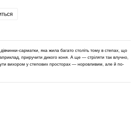
иться
в дівчинки-сарматки, яка жила багато століть тому в степах, що
Наприклад, приручити дикого коня. А ще — стріляти так влучно,
 Бути вихором у степових просторах — норовливим, але й по-