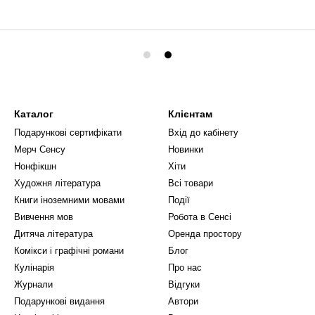
Каталог
Клієнтам
Подарункові сертифікати
Вхід до кабінету
Мерч Сенсу
Новинки
Нонфікшн
Хіти
Художня література
Всі товари
Книги іноземними мовами
Події
Вивчення мов
Робота в Сенсі
Дитяча література
Оренда простору
Комікси і графічні романи
Блог
Кулінарія
Про нас
Журнали
Відгуки
Подарункові видання
Автори