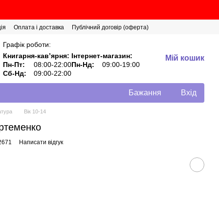
ія
Оплата і доставка
Публічний договір (оферта)
Графік роботи:
Книгарня-кавʼярня:
Інтернет-магазин:
Мій кошик
Пн-Пт:
08:00-22:00
Пн-Нд:
09:00-19:00
Сб-Нд:
09:00-22:00
Бажання
Вхід
атура
Вік 10-14
Артеменко
2671
Написати відгук