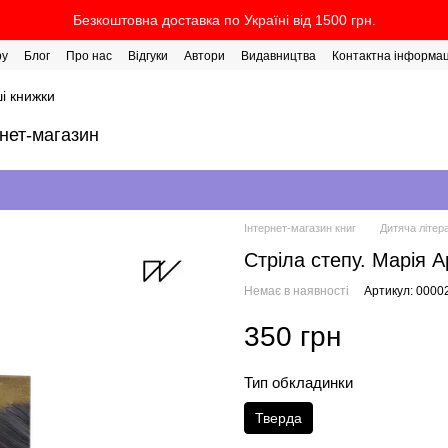
Безкоштовна доставка по Україні від 1500 грн.
ру
Блог
Про нас
Відгуки
Автори
Видавництва
Контактна інформац
і книжки
рнет-магазин
Інтернет-магазин книг
Дитяча літер
Стріла степу. Марія 
Немає в наявності
Артикул: 0000
350 грн
Тип обкладинки
Тверда