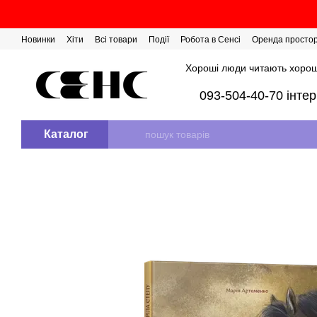
Перейти до основного контенту
Новинки
Хіти
Всі товари
Події
Робота в Сенсі
Оренда просто
Розіграш сертифікатів
Хороші люди читають хорош
093-504-40-70 інте
Каталог